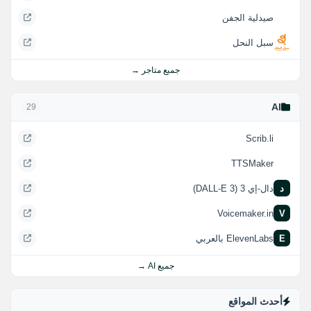
صيدلية الجفن
سبل النحل
جميع متاجر →
AI
29
Scrib.li
TTSMaker
د
دال-إي 3 (DALL-E 3)
Voicemaker.in
V
E
ElevenLabs بالعربي
جميع AI →
أحدث المواقع