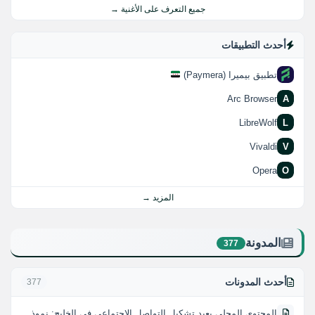
جميع التعرف على الأغنية →
أحدث التطبيقات
تطبيق بيميرا (Paymera)
Arc Browser
A
LibreWolf
L
Vivaldi
V
Opera
O
المزيد →
المدونة
377
أحدث المدونات
377
المحتوى المحلي يعيد تشكيل التواصل الاجتماعي في الخليج: نموذج يودل