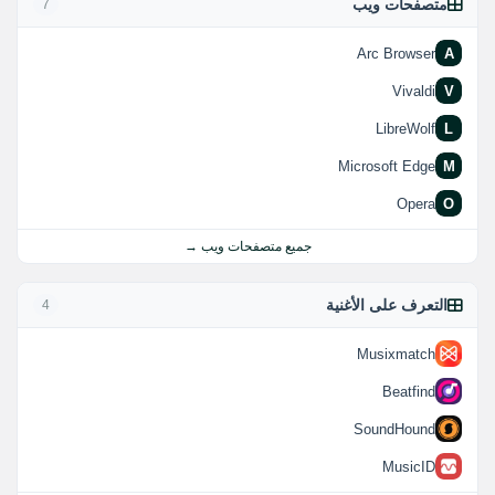
متصفحات ويب
7
Arc Browser
A
Vivaldi
V
LibreWolf
L
Microsoft Edge
M
Opera
O
جميع متصفحات ويب →
التعرف على الأغنية
4
Musixmatch
Beatfind
SoundHound
MusicID