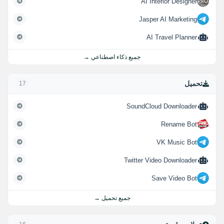
AI Interior Designer
Jasper AI Marketing
AI Travel Planner
جميع ذكاء اصطناعي →
تحميل
17
SoundCloud Downloader
Rename Bot
VK Music Bot
Twitter Video Downloader
Save Video Bot
جميع تحميل →