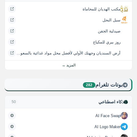
مكتب الهديان للمحاماة
سبل النحل
صيدلية الجفن
روز بيري للمكياج
أرض السنديان وجهتك الأولي لأفضل محل مواد غذائية بالسعودية
المزيد →
بوتات تلغرام
282
ذكاء اصطناعي
50
AI Face Swap
AI Logo Maker