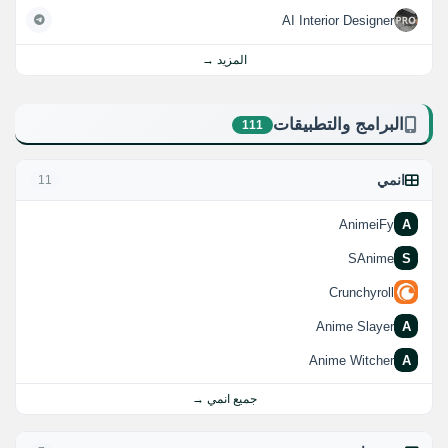
AI Interior Designer
المزيد →
البرامج والتطبيقات
111
انمي
11
AnimeiFy
A
SAnime
S
Crunchyroll
Anime Slayer
A
Anime Witcher
A
جميع انمي →