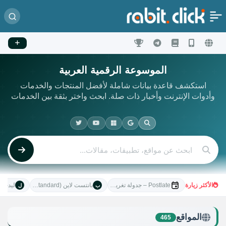
الموسوعة الرقمية العربية
استكشف قاعدة بيانات شاملة لأفضل المنتجات والخدمات
وأدوات الإنترنت وأخبار ذات صلة. ابحث واختر بثقة بين الخدمات
الأكثر زيارة
Postlate – جدولة تغريداتك بذكاء
بانتست لاين (Pentest-Standard)
ليدجر (edger
ب
ل
المواقع
465