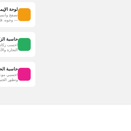
لوحة الإي
تصفح وانسخ
— وجوه، قلو
حاسبة الزك
احسب زكاة 
التجارة وال
حاسبة الحم
احسبي موعد 
وتطور الجني