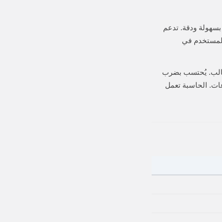
اكمي بسهولة ودقة. تدعم
ي التقييم الشائعين: نظام 4.0 المستخدم في معظم الجامعات العالمية، ونظام 5.0 المستخدم في
 الأكاديمي للطالب. يُحتسب بضرب
ات. الحاسبة تعمل