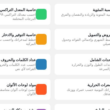
بة المئوية
حاسبة المعدل التراكمي
 المئوية والزيادة والنقصان والفرق
الدرجات المختلفة
روض والتمويل
حاسبة التوفير والادخار
 الشهري وإجمالي الفوائد وجدول
خطط لمدخراتك واحسب نمو 
صيلي
المركبة
دات الشامل
عداد الكلمات والحروف
دات الطول والوزن والحرارة
احسب عدد الكلمات والحر
السرعة
القراءة لأي نص
عرات الحرارية
مولد لوحات الألوان
تك اليومية حسب عمرك ووزنك
أنشئ لوحات ألوان متناسقة
دفك
الألوان