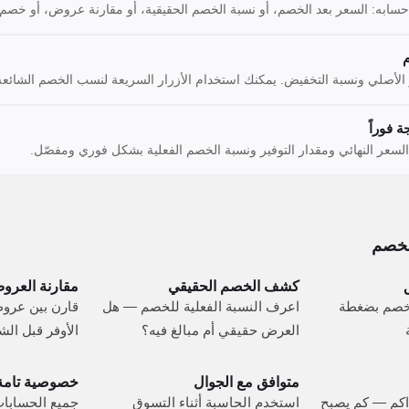
 حسابه: السعر بعد الخصم، أو نسبة الخصم الحقيقية، أو مقارنة عروض، أو خصم 
م
الأصلي ونسبة التخفيض. يمكنك استخدام الأزرار السريعة لنسب الخصم الشائعة
ة فوراً
سعر النهائي ومقدار التوفير ونسبة الخصم الفعلية بشكل فوري ومفصّل.
لخصم
كشف الخصم الحقيقي
مقارنة العرو
لخصم بضغطة
اعرف النسبة الفعلية للخصم — هل
قارن بين عرو
العرض حقيقي أم مبالغ فيه؟
الأوفر قبل الش
متوافق مع الجوال
خصوصية تامة
كم — كم يصبح
استخدم الحاسبة أثناء التسوق
جميع الحسابات