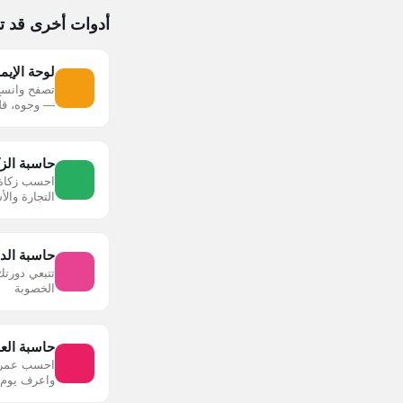
أدوات أخرى قد ت
لوحة الإي
تصفح وانسخ
— وجوه، قلو
حاسبة الزك
احسب زكاة 
التجارة وال
حاسبة الد
تتبعي دورتك
الخصوبة
حاسبة الع
احسب عمرك 
واعرف يوم م