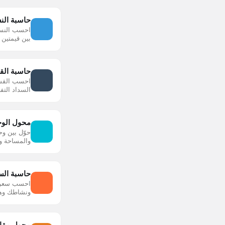
حاسبة النس
احسب النسبة
بين قيمتين
حاسبة الق
احسب القسط
السداد التف
محول الوح
حوّل بين وح
والمساحة و
حاسبة الس
احسب سعرا
ونشاطك وه