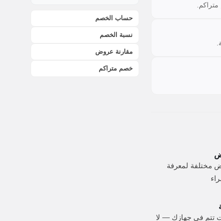
متراكم.
حساب الخصم
نسبة الخصم
.
مقارنة عروض
خصم متراكم
ض
ض مختلفة لمعرفة
راء
 تتم في جهازك — لا