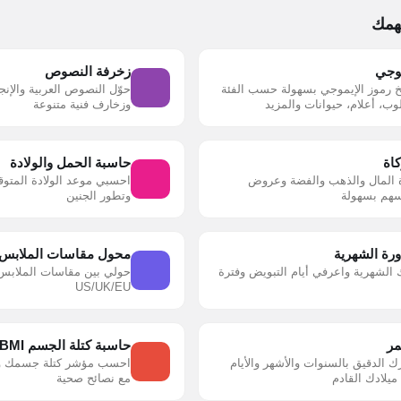
همك
موجي
زخرفة النصوص
 رموز الإيموجي بسهولة حسب الفئة
حوّل النصوص العربية والإن
ب، أعلام، حيوانات والمزيد
وزخارف فنية متنوعة
اة
حاسبة الحمل والولادة
المال والذهب والفضة وعروض
احسبي موعد الولادة المتوق
أسهم بسهولة
وتطور الجنين
ورة الشهرية
محول مقاسات الملابس
 الشهرية واعرفي أيام التبويض وفترة
حولي بين مقاسات الملابس و
US/UK/EU
مر
حاسبة كتلة الجسم BMI
الدقيق بالسنوات والأشهر والأيام
احسب مؤشر كتلة جسمك وا
يلادك القادم
مع نصائح صحية