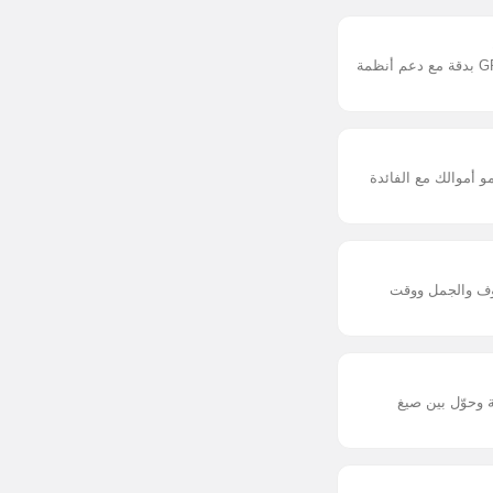
احسب معدلك التراكمي GPA بدقة مع دعم أنظمة
أموالك مع الفائدة
وف والجمل ووقت
 وحوّل بين صيغ