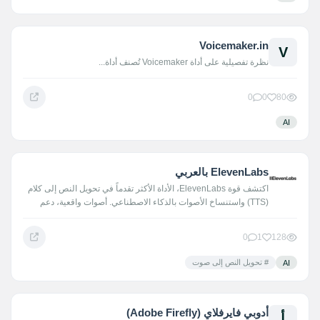
Voicemaker.in
V
نظرة تفصيلية على أداة Voicemaker تُصنف أداة...
0
0
80
AI
ElevenLabs بالعربي
اكتشف قوة ElevenLabs، الأداة الأكثر تقدماً في تحويل النص إلى كلام
(TTS) واستنساخ الأصوات بالذكاء الاصطناعي. أصوات واقعية، دعم
للغة…
0
1
128
# تحويل النص إلى صوت
AI
أدوبي فايرفلاي (Adobe Firefly)
أ