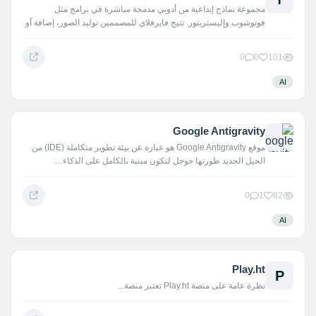
مجموعة نماذج إبداعية من أدوبي مدمجة مباشرة في برامج مثل
فوتوشوب وإليستريتور. تتيح فايرفلاي للمصممين توليد الصور، إضافة أو
إزالة…
0
0
101
AI
Google Antigravity
موقع Google Antigravity هو عبارة عن بيئة تطوير متكاملة (IDE) من
الجيل الجديد طورتها جوجل لتكون مبنية بالكامل على الذكاء…
0
1
82
AI
Play.ht
P
نظرة عامة على منصة Play.ht تعتبر منصة...