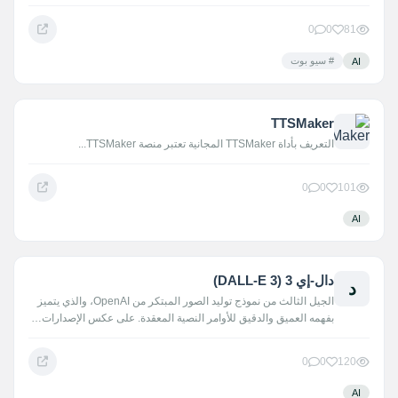
مستقل…
0
0
81
# سيو بوت
AI
TTSMaker
التعريف بأداة TTSMaker المجانية تعتبر منصة TTSMaker...
0
0
101
AI
دال-إي 3 (DALL-E 3)
د
الجيل الثالث من نموذج توليد الصور المبتكر من OpenAI، والذي يتميز
بفهمه العميق والدقيق للأوامر النصية المعقدة. على عكس الإصدارات…
0
0
120
AI