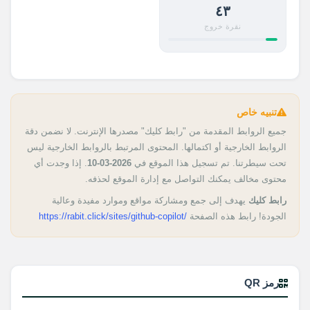
٤٣
نقرة خروج
تنبيه خاص
جميع الروابط المقدمة من "رابط كليك" مصدرها الإنترنت. لا نضمن دقة
الروابط الخارجية أو اكتمالها. المحتوى المرتبط بالروابط الخارجية ليس
تحت سيطرتنا. تم تسجيل هذا الموقع في
2026-03-10
. إذا وجدت أي
محتوى مخالف يمكنك التواصل مع إدارة الموقع لحذفه.
رابط كليك
يهدف إلى جمع ومشاركة مواقع وموارد مفيدة وعالية
الجودة! رابط هذه الصفحة
https://rabit.click/sites/github-copilot/
رمز QR