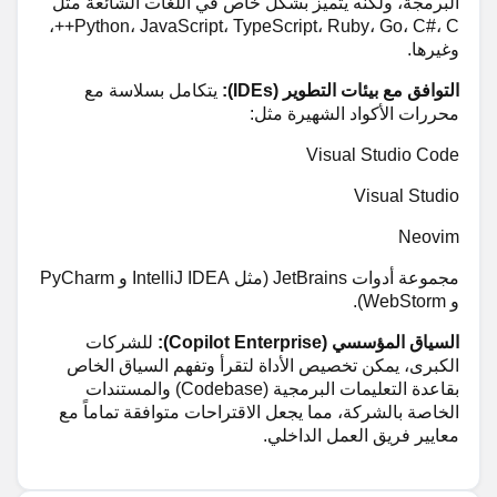
البرمجة، ولكنه يتميز بشكل خاص في اللغات الشائعة مثل
Python، JavaScript، TypeScript، Ruby، Go، C#، C++،
وغيرها.
التوافق مع بيئات التطوير (IDEs):
يتكامل بسلاسة مع
محررات الأكواد الشهيرة مثل:
Visual Studio Code
Visual Studio
Neovim
مجموعة أدوات JetBrains (مثل IntelliJ IDEA و PyCharm
و WebStorm).
السياق المؤسسي (Copilot Enterprise):
للشركات
الكبرى، يمكن تخصيص الأداة لتقرأ وتفهم السياق الخاص
بقاعدة التعليمات البرمجية (Codebase) والمستندات
الخاصة بالشركة، مما يجعل الاقتراحات متوافقة تماماً مع
معايير فريق العمل الداخلي.