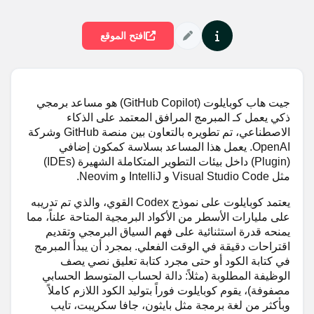
افتح الموقع
جيت هاب كوبايلوت (GitHub Copilot) هو مساعد برمجي
ذكي يعمل كـ المبرمج المرافق المعتمد على الذكاء
الاصطناعي، تم تطويره بالتعاون بين منصة GitHub وشركة
OpenAI. يعمل هذا المساعد بسلاسة كمكون إضافي
(Plugin) داخل بيئات التطوير المتكاملة الشهيرة (IDEs)
مثل Visual Studio Code و IntelliJ و Neovim.
يعتمد كوبايلوت على نموذج Codex القوي، والذي تم تدريبه
على مليارات الأسطر من الأكواد البرمجية المتاحة علناً، مما
يمنحه قدرة استثنائية على فهم السياق البرمجي وتقديم
اقتراحات دقيقة في الوقت الفعلي. بمجرد أن يبدأ المبرمج
في كتابة الكود أو حتى مجرد كتابة تعليق نصي يصف
الوظيفة المطلوبة (مثلاً: دالة لحساب المتوسط الحسابي
مصفوفة)، يقوم كوبايلوت فوراً بتوليد الكود اللازم كاملاً
وبأكثر من لغة برمجة مثل بايثون، جافا سكريبت، تايب