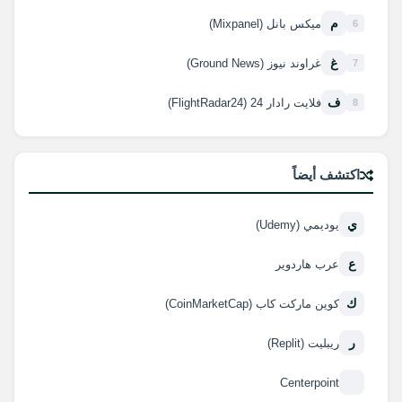
م
ميكس بانل (Mixpanel)
6
غ
غراوند نيوز (Ground News)
7
ف
فلايت رادار 24 (FlightRadar24)
8
اكتشف أيضاً
ي
يوديمي (Udemy)
ع
عرب هاردوير
ك
كوين ماركت كاب (CoinMarketCap)
ر
ريبليت (Replit)
Centerpoint