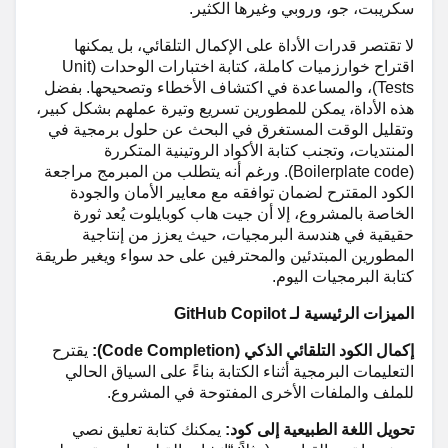
سكريبت، جو، وروبي وغيرها الكثير.
لا تقتصر قدرات الأداة على الإكمال التلقائي، بل يمكنها
اقتراح خوارزميات كاملة، كتابة اختبارات الوحدات (Unit
Tests)، والمساعدة في اكتشاف الأخطاء وتصحيحها. بفضل
هذه الأداة، يمكن للمطورين تسريع وتيرة عملهم بشكل كبير،
وتقليل الوقت المستغرق في البحث عن حلول برمجية في
المنتديات، وتجنب كتابة الأكواد الروتينية المتكررة
(Boilerplate code). ورغم أنه يتطلب من المبرمج مراجعة
الكود المقترح لضمان توافقه مع معايير الأمان والجودة
الخاصة بالمشروع، إلا أن جيت هاب كوبايلوت يُعد ثورة
حقيقية في هندسة البرمجيات، حيث يعزز من إنتاجية
المطورين المبتدئين والمحترفين على حد سواء ويغير طريقة
كتابة البرمجيات اليوم.
الميزات الرئيسية لـ GitHub Copilot
إكمال الكود التلقائي الذكي (Code Completion):
يقترح
التعليمات البرمجية أثناء الكتابة بناءً على السياق الحالي
للملف والملفات الأخرى المفتوحة في المشروع.
تحويل اللغة الطبيعية إلى كود:
يمكنك كتابة تعليق نصي