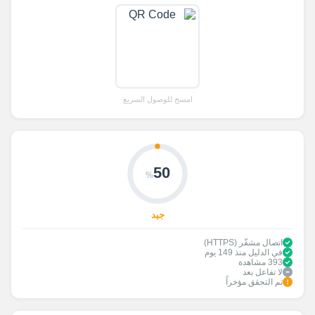
امسح للوصول السريع
50
%
جيد
اتصال مشفّر (HTTPS)
في الدليل منذ 149 يوم
393 مشاهدة
لا تفاعل بعد
تم التحقق مؤخراً