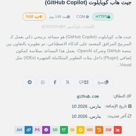
جيت هاب كوبايلوت (GitHub Copilot)
HTTPS
.COM
منذ 149 يوم
جيد 50%
محدّث قبل
5 أشهر
393
0
0
جيت هاب كوبايلوت (GitHub Copilot) هو مساعد برمجي ذكي يعمل كـ
المبرمج المرافق المعتمد على الذكاء الاصطناعي، تم تطويره بالتعاون بين
منصة GitHub وشركة OpenAI. يعمل هذا المساعد بسلاسة كمكون
إضافي (Plugin) داخل بيئات التطوير المتكاملة الشهيرة (IDEs) مثل
Visual...
نسخ
QR
النطاق:
github.com
تاريخ الإضافة:
10 مارس، 2026
آخر تحديث:
10 مارس، 2026
AH
PS
SR
GI
WB
SW