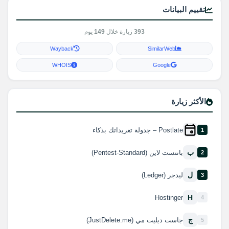
تقييم البيانات
393
زيارة خلال
149
يوم
Wayback
SimilarWeb
WHOIS
Google
الأكثر زيارة
Postlate – جدولة تغريداتك بذكاء
1
ب
بانتست لاين (Pentest-Standard)
2
ل
ليدجر (Ledger)
3
H
Hostinger
4
ج
جاست ديليت مي (JustDelete.me)
5