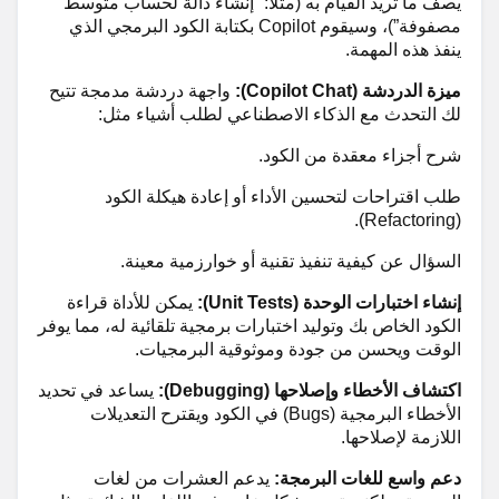
يصف ما تريد القيام به (مثلاً: “إنشاء دالة لحساب متوسط
مصفوفة”)، وسيقوم Copilot بكتابة الكود البرمجي الذي
ينفذ هذه المهمة.
ميزة الدردشة (Copilot Chat):
واجهة دردشة مدمجة تتيح
لك التحدث مع الذكاء الاصطناعي لطلب أشياء مثل:
شرح أجزاء معقدة من الكود.
طلب اقتراحات لتحسين الأداء أو إعادة هيكلة الكود
(Refactoring).
السؤال عن كيفية تنفيذ تقنية أو خوارزمية معينة.
إنشاء اختبارات الوحدة (Unit Tests):
يمكن للأداة قراءة
الكود الخاص بك وتوليد اختبارات برمجية تلقائية له، مما يوفر
الوقت ويحسن من جودة وموثوقية البرمجيات.
اكتشاف الأخطاء وإصلاحها (Debugging):
يساعد في تحديد
الأخطاء البرمجية (Bugs) في الكود ويقترح التعديلات
اللازمة لإصلاحها.
دعم واسع للغات البرمجة:
يدعم العشرات من لغات