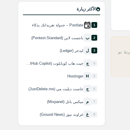
الأكثر زيارة
Postlate – جدولة تغريداتك بذكاء
1
ب
بانتست لاين (Pentest-Standard)
2
ل
ليدجر (Ledger)
3
تنا. تم
ج
جيت هاب كوبايلوت (GitHub Copilot)
4
H
Hostinger
5
ج
جاست ديليت مي (JustDelete.me)
6
م
ميكس بانل (Mixpanel)
7
غ
غراوند نيوز (Ground News)
8