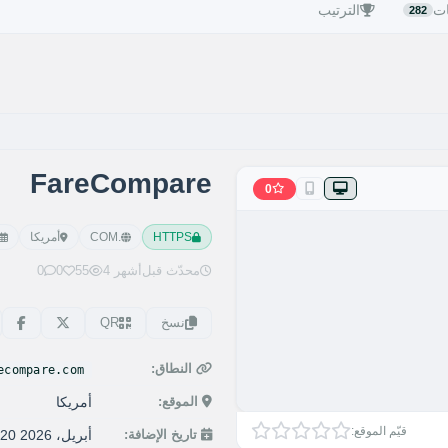
ات
الترتيب
282
FareCompare
0
HTTPS
.COM
أمريكا
محدّث قبل
4 أشهر
55
0
0
نسخ
QR
النطاق:
ecompare.com
الموقع:
أمريكا
قيّم الموقع:
تاريخ الإضافة:
20 أبريل، 2026