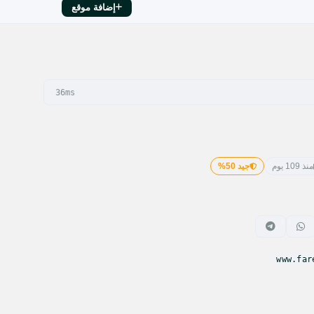
إضافة موقع
36ms
منذ 109 يوم
جيد 50%
www.far