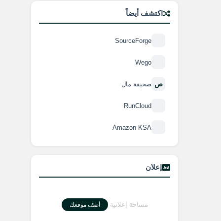
اكتشف أيضاً
SourceForge
Wego
ص
صحيفة مال
RunCloud
Amazon KSA
إعلان
مساحة إعلانية
أضف موقعك