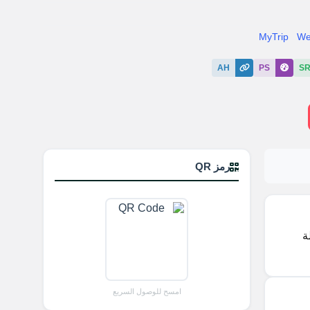
MyTrip
We
AH
PS
S
رمز QR
ة
امسح للوصول السريع