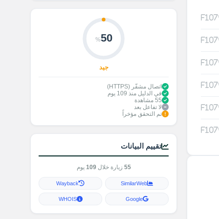
50
%
جيد
اتصال مشفّر (HTTPS)
في الدليل منذ 109 يوم
55 مشاهدة
لا تفاعل بعد
تم التحقق مؤخراً
تقييم البيانات
55
زيارة خلال
109
يوم
Wayback
SimilarWeb
WHOIS
Google