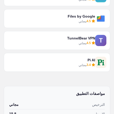
Files by Google
4.5
مجاني
TunnelBear VPN
T
4.5
مجاني
Pi AI
3.4
مجاني
مواصفات التطبيق
الترخيص
مجاني
15.8