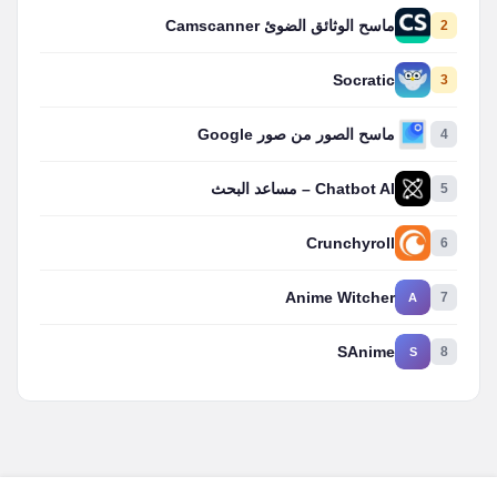
2
ماسح الوثائق الضوئ Camscanner
Socratic
3
4
ماسح الصور من صور Google
5
Chatbot AI – مساعد البحث
Crunchyroll
6
Anime Witcher
7
A
SAnime
8
S