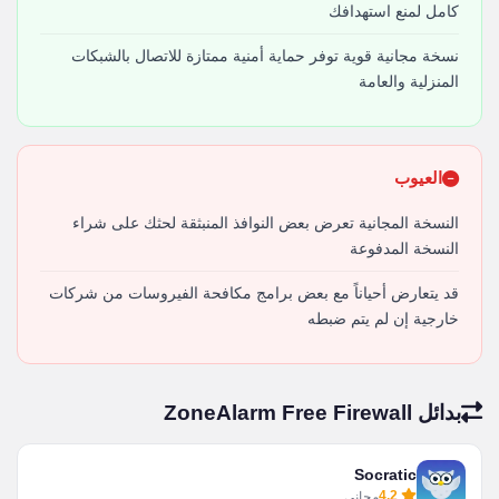
كامل لمنع استهدافك
نسخة مجانية قوية توفر حماية أمنية ممتازة للاتصال بالشبكات
المنزلية والعامة
العيوب
النسخة المجانية تعرض بعض النوافذ المنبثقة لحثك على شراء
النسخة المدفوعة
قد يتعارض أحياناً مع بعض برامج مكافحة الفيروسات من شركات
خارجية إن لم يتم ضبطه
بدائل ZoneAlarm Free Firewall
Socratic
4.2
مجاني