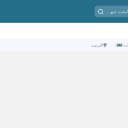
ات
الترتيب
282