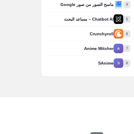
4
ماسح الصور من صور Google
5
Chatbot AI – مساعد البحث
Crunchyroll
6
Anime Witcher
7
A
SAnime
8
S