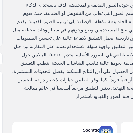
تحسين جودة الصور القديمة والمنخفضة الدقة باستخدام الذكاء
يم الصور التي تعاني من التشويش أو الضبابية، حيث يقوم
الجلد بدقة مذهلة. بالإضافة إلى ترميم الصور القديمة، يقدم
R ميزة توليد صور احترافية (AI Photos) التي تتيح للمستخدمين وضع وجوههم في سيناريوهات مختلفة مثل
تاريخية. يعمل التطبيق بكفاءة عالية على تحسين الفيديوهات
ميز التطبيق بواجهة سهلة الاستخدام تعتمد على المقارنة بين قبل
وبعد، مما يبرز الفرق الشاسع الذي يحدثه الذكاء الاصطناعي في الصورة الأصلية. يخدم Remini الملايين حول
القديمة بجودة عالية تناسب الشاشات الحديثة. يتطلب التطبيق
ان الحصول على أدق النتائج الممكنة. بفضل التحديثات المستمرة،
أو فنياً فريداً. كما يوفر التطبيق خيارات لاختيار درجة التحسين
جة النهائية. يعتبر التطبيق مرجعاً أساسياً في عالم معالجة
 فئة الصور والفيديو باستمرار.
Socratic