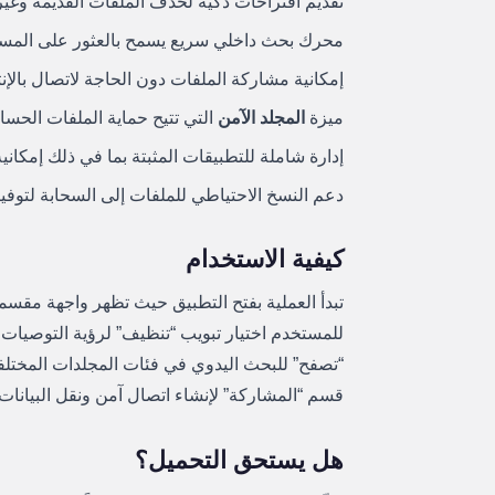
تقديم اقتراحات ذكية لحذف الملفات القديمة وغير
محرك بحث داخلي سريع يسمح بالعثور على المستن
إمكانية مشاركة الملفات دون الحاجة لاتصال بالإ
ميزة
المجلد الآمن
التي تتيح حماية الملفات الح
إدارة شاملة للتطبيقات المثبتة بما في ذلك إمكانية
دعم النسخ الاحتياطي للملفات إلى السحابة لتوفير
كيفية الاستخدام
تبدأ العملية بفتح التطبيق حيث تظهر واجهة مقسمة
للمستخدم اختيار تبويب “تنظيف” لرؤية التوصيات ا
“تصفح” للبحث اليدوي في فئات المجلدات المختلف
قسم “المشاركة” لإنشاء اتصال آمن ونقل البيانات
هل يستحق التحميل؟