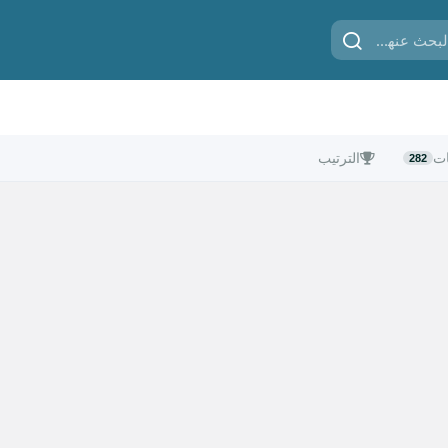
ات
الترتيب
282