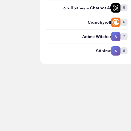
5
Chatbot AI – مساعد البحث
Crunchyroll
6
Anime Witcher
7
A
SAnime
8
S