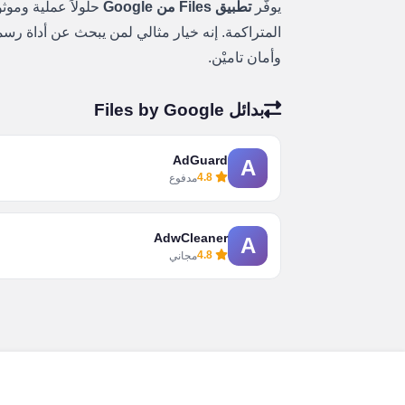
يوفّر
تطبيق Files من Google
حلولاً عملية وموث
المتراكمة. إنه خيار مثالي لمن يبحث عن أداة رس
وأمان تاميْن.
بدائل Files by Google
AdGuard
A
4.8
مدفوع
AdwCleaner
A
4.8
مجاني