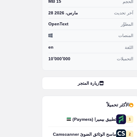
15 MB
الحجم
آخر تحديث
28 مارس، 2026
OpenText
المطوِّر
المنصات
en
اللغة
التحميلات
10٬000٬000
زيارة المتجر
الأكثر تحميلاً
1
تطبيق بيميرا (Paymera)
2
ماسح الوثائق الضوئ Camscanner