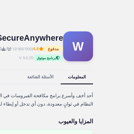
SecureAnywhere
W
مدفوع
4.6
0
)
(10٬000٬000
V. 9.0.35
برنامج موثوق
المعلومات
الأسئلة الشائعة
أحد أخف وأسرع برامج مكافحة الفيروسات في ا
النظام في ثوانٍ معدودة، دون أي تدخل أو إبطاء لع
المزايا والعيوب