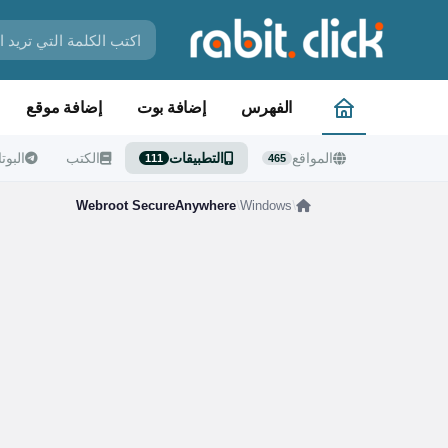
الفهرس
إضافة بوت
إضافة موقع
المواقع
التطبيقات
الكتب
البوت
111
465
Webroot SecureAnywhere
/
Windows
/