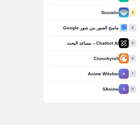
Socratic
3
4
ماسح الصور من صور Google
5
Chatbot AI – مساعد البحث
Crunchyroll
6
Anime Witcher
7
A
SAnime
8
S