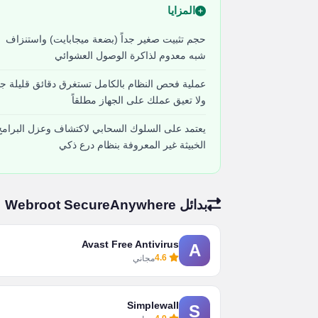
المزايا
حجم تثبيت صغير جداً (بضعة ميجابايت) واستنزاف
شبه معدوم لذاكرة الوصول العشوائي
عملية فحص النظام بالكامل تستغرق دقائق قليلة جدا
ولا تعيق عملك على الجهاز مطلقاً
يعتمد على السلوك السحابي لاكتشاف وعزل البرامج
الخبيثة غير المعروفة بنظام درع ذكي
بدائل Webroot SecureAnywhere
Avast Free Antivirus
A
4.6
مجاني
Simplewall
S