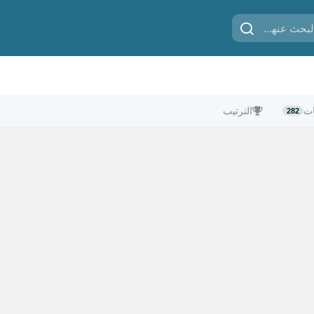
ات
الترتيب
282