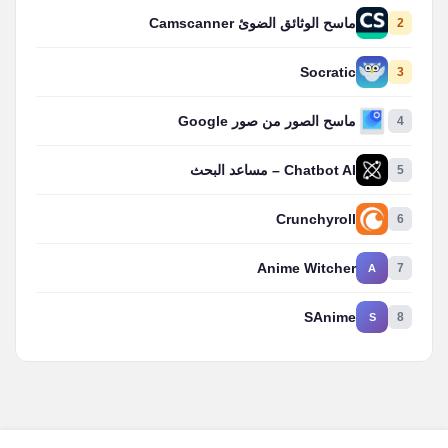
2
ماسح الوثائق الضوئ Camscanner
Socratic
3
4
ماسح الصور من صور Google
5
Chatbot AI – مساعد البحث
Crunchyroll
6
Anime Witcher
7
A
SAnime
8
S