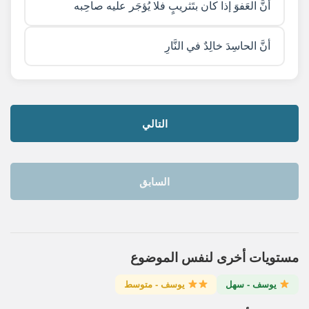
أنَّ العَفوَ إذا كان بتَثريبٍ فلا يُؤجَر عليه صاحِبه
أنَّ الحاسِدَ خالِدٌ في النَّارِ
التالي
السابق
مستويات أخرى لنفس الموضوع
يوسف - سهل
يوسف - متوسط