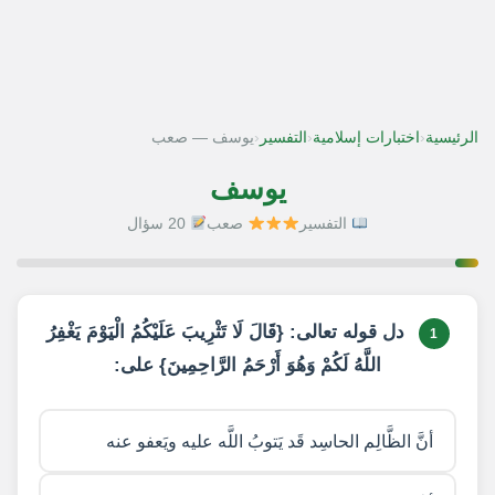
‹
‹
‹
الرئيسية
اختبارات إسلامية
التفسير
يوسف — صعب
يوسف
التفسير
صعب
20 سؤال
1 / 20
دل قوله تعالى: {قَالَ لَا تَثْرِيبَ عَلَيْكُمُ الْيَوْمَ يَغْفِرُ
1
اللَّهُ لَكُمْ وَهُوَ أَرْحَمُ الرَّاحِمِينَ} على:
أنَّ الظَّالِم الحاسِد قَد يَتوبُ اللَّه عليه ويَعفو عنه