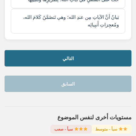
بَيانُ أنَّ الآياتِ مِن عندِ الله؛ وهي تَتضَمَّنُ كَلامَ الله،
ومُعجِزاتِ أَنبِيائِه
التالي
السابق
مستويات أخرى لنفس الموضوع
سبأ - متوسط
سبأ - صعب