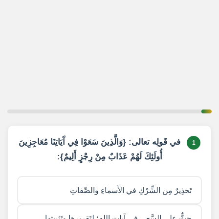
1 / 20
في قَولِه تعالى: {وَالَّذِينَ سَعَوْا فِي آَيَاتِنَا مُعَاجِزِينَ
1
أُولَئِكَ لَهُمْ عَذَابٌ مِنْ رِجْزٍ أَلِيمٌ}:
تَحذِيرٌ مِن الشِّرْكِ في الأَسماءِ والصِّفاتِ
حثٌّ على السَّعيِ في آياتِ الله؛ لِتَقريرِها وتَثبيتِها