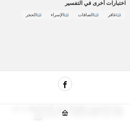
اختبارات أخرى في التفسير
غافر
الصافات
الإسراء
الحجر
سياسة الخصوصية
اتفاقية الاستخدام
أقسام الموقع
من نحن
أدوات سيو
مراجعة استضافة
شراء دومين رخيص
جديد
© حقوق النشر 2026, جميع الحقوق محفوظة.