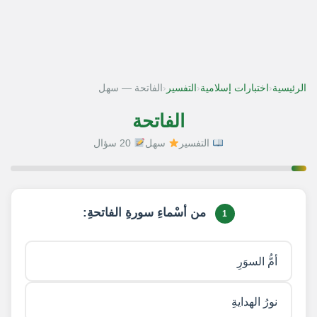
‹
‹
‹
الرئيسية
اختبارات إسلامية
التفسير
الفاتحة — سهل
الفاتحة
التفسير
سهل
20 سؤال
1 / 20
من أسْماءِ سورةِ الفاتحةِ:
1
أمُّ السوَرِ
نورُ الهدايةِ