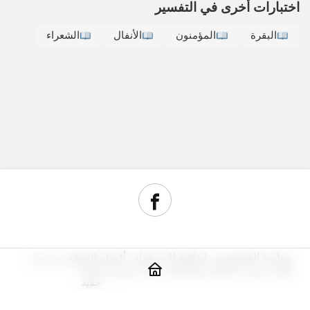
اختبارات أخرى في التفسير
البقرة
المؤمنون
الأنفال
الشعراء
سياسة الخصوصية
اتفاقية الاستخدام
أقسام الموقع
من نحن
أدوات سيو
مراجعة استضافة
شراء دومين رخيص
جديد
© حقوق النشر 2026, جميع الحقوق محفوظة.