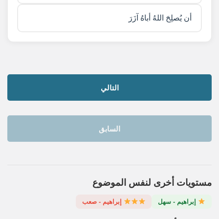
أن يُصلِحَ اللهُ أباهُ آزَرَ
التالي
السابق
مستويات أخرى لنفس الموضوع
إبراهيم - سهل
إبراهيم - صعب