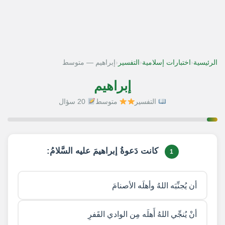
‹
‹
‹
الرئيسية
اختبارات إسلامية
التفسير
إبراهيم — متوسط
إبراهيم
التفسير
متوسط
20 سؤال
1 / 20
كانت دَعوةُ إبراهيمَ عليه السَّلامُ:
1
أن يُجنِّبَه اللهُ وأهلَه الأصنامَ
أنْ يُنجِّي اللهُ أَهلَه مِن الوادي القَفرِ