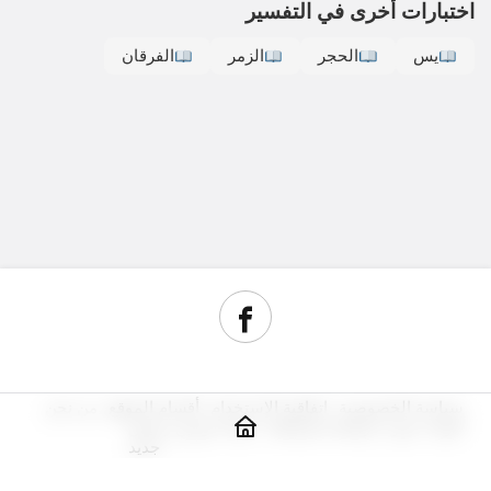
اختبارات أخرى في التفسير
يس
الحجر
الزمر
الفرقان
سياسة الخصوصية
اتفاقية الاستخدام
أقسام الموقع
من نحن
أدوات سيو
مراجعة استضافة
شراء دومين رخيص
جديد
© حقوق النشر 2026, جميع الحقوق محفوظة.