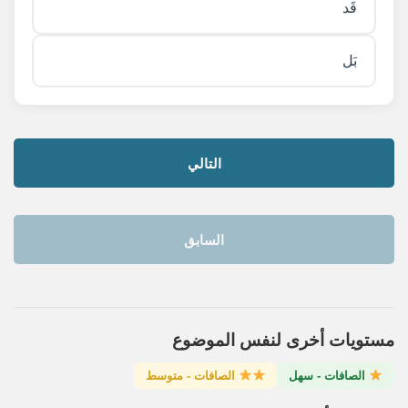
قَد
بَل
التالي
السابق
مستويات أخرى لنفس الموضوع
الصافات - سهل
الصافات - متوسط