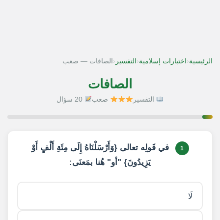
‹
‹
‹
الرئيسية
اختبارات إسلامية
التفسير
الصافات — صعب
الصافات
التفسير
صعب
20 سؤال
1 / 20
في قَولِه تعالى {وَأَرْسَلْنَاهُ إِلَى مِئَةِ أَلْفٍ أَوْ
1
يَزِيدُونَ} "أو" هُنا بمَعنَى:
لَا