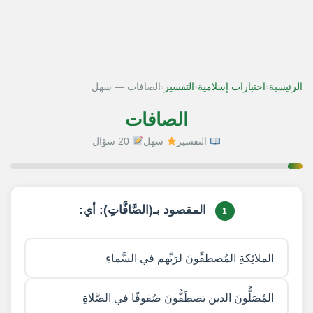
‹
‹
‹
الرئيسية
اختبارات إسلامية
التفسير
الصافات — سهل
الصافات
التفسير
سهل
20 سؤال
1 / 20
المقصود بـ(الصَّافَّاتِ): أي:
1
الملائِكةِ المُصطفِّونَ لرَبِّهم في السَّماءِ
المُصَلُّونَ الذين يَصطَفُّونَ صُفوفًا في الصَّلاةِ