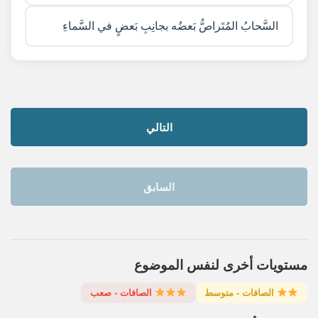
السَّحابُ المُتَراصُّ بَعضُه بجانِبِ بَعضٍ في السَّماءِ
التالي
السابق
مستويات أخرى لنفس الموضوع
الصافات - متوسط
الصافات - صعب