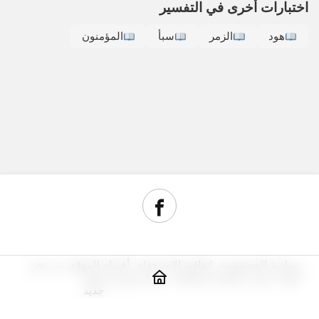
اختبارات أخرى في التفسير
هود
الزمر
سبأ
المؤمنون
سياسة الخصوصية
اتفاقية الاستخدام
أقسام الموقع
من نحن
أدوات سيو
مراجعة استضافة
شراء دومين رخيص
جديد
© حقوق النشر 2026, جميع الحقوق محفوظة.