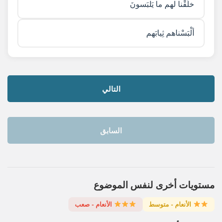
خلَقْنا لهم ما يَلبَسونَ
ألْبَسْناهم ثِيابَهم
التالي
السابق
مستويات أخرى لنفس الموضوع
الأنعام - متوسط
الأنعام - صعب