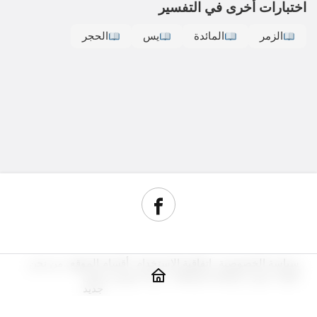
اختبارات أخرى في التفسير
الزمر
المائدة
يس
الحجر
سياسة الخصوصية
اتفاقية الاستخدام
أقسام الموقع
من نحن
أدوات سيو
مراجعة استضافة
شراء دومين رخيص
جديد
© حقوق النشر 2026, جميع الحقوق محفوظة.