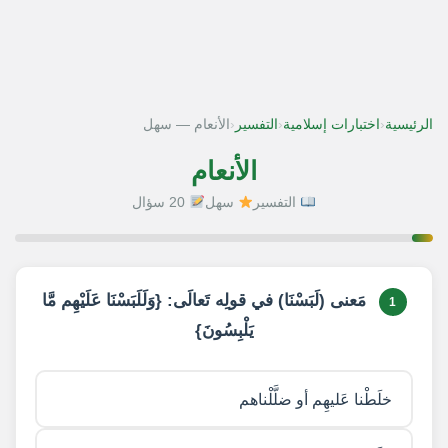
‹
‹
‹
الرئيسية
اختبارات إسلامية
التفسير
الأنعام — سهل
الأنعام
التفسير
سهل
20 سؤال
1 / 20
مَعنى (لَبَسْنَا) في قولِه تَعالَى: {وَلَلَبَسْنَا عَلَيْهِم مَّا
1
يَلْبِسُونَ}
خلَطْنا عَليهِم أو ضلَّلْناهم