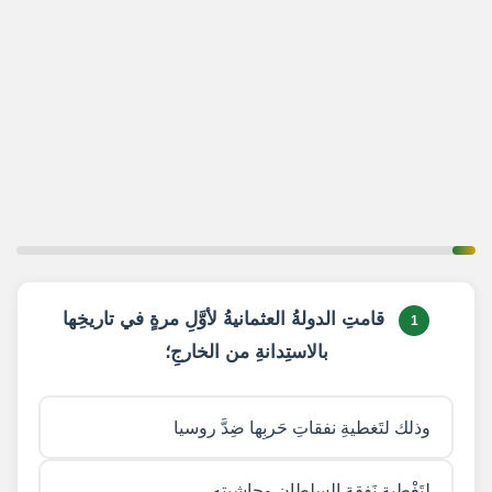
1 / 20
قامتِ الدولةُ العثمانيةُ لأوَّلِ مرةٍ في تاريخِها
1
بالاستِدانةِ من الخارجِ؛
وذلك لتَغطيةِ نفقاتِ حَربِها ضِدَّ روسيا
لتَغْطيةِ نَفقةِ السلطانِ وحاشيتِه