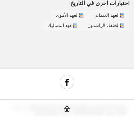
اختبارات أخرى في التاريخ
العهد العثماني
العهد الأموي
الخلفاء الراشدون
عهد المماليك
سياسة الخصوصية
اتفاقية الاستخدام
أقسام الموقع
من نحن
أدوات سيو
مراجعة استضافة
شراء دومين رخيص
جديد
© حقوق النشر 2026, جميع الحقوق محفوظة.