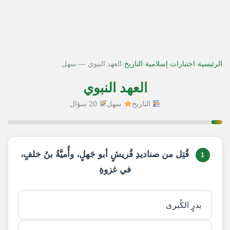
‹
‹
‹
الرئيسية
اختبارات إسلامية
التاريخ
العهد النبوي — سهل
العهد النبوي
التاريخ
سهل
20 سؤال
1 / 20
قُتِل من صناديدِ قُريشٍ أبو جَهلٍ، وأُميَّةُ بنُ خلفٍ،
1
في غزوةِ
بدرٍ الكُبرى