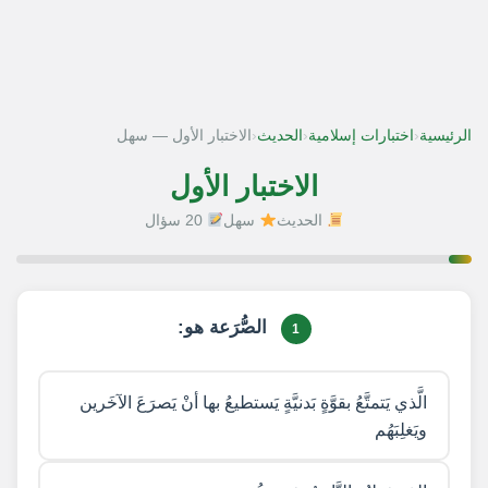
‹
‹
‹
الرئيسية
اختبارات إسلامية
الحديث
الاختبار الأول — سهل
الاختبار الأول
الحديث
سهل
20 سؤال
1 / 20
الصُّرَعة هو:
1
الَّذي يَتمتَّعُ بقوَّةٍ بَدنيَّةٍ يَستطيعُ بها أنْ يَصرَعَ الآخَرين
ويَغلِبَهُم