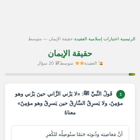
‹
‹
‹
الرئيسية
اختبارات إسلامية
العقيدة
حقيقة الإيمان — متوسط
حقيقة الإيمان
العقيدة
متوسط
20 سؤال
1 / 20
قَولُ النَّبيِّ ﷺ: «لا يَزْني الزَّاني حينَ يَزْني وهو
1
مؤمِنٌ، ولا يَسرِقُ السَّارِقُ حين يَسرِقُ وهو مؤمِنٌ»
معناهُ
أنَّ مَعاصِيَه وذُنوبَه حَتمًا ستُوصِلُه للكُفرِ