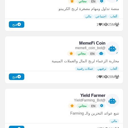
مجاني
EN
منصة تداول ومهام مصغرة لربح الكريبتو
ألعاب
اجتماعي
مالي
1
0
25M
فتح
MemeFi Coin
@memefi_coin_bot
مجاني
EN
محاربة الزعماء لربح المال والعملات الميمية
ألعاب
ترفيهي
عملات رقمية
0
0
28M
فتح
Yield Farmer
@YieldFarming_Bot
مجاني
EN
تتبع عوائد التخزين والـ Farming
مالي