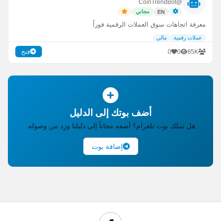
@CoinTrendBot
مجاني
EN
معرفة اتجاهات سوق العملات الرقمية فوراً
عملات رقمية
مالي
0
0
85K
فتح
أضف بوتك إلى الدليل
هل تملك بوت تلغرام؟ أضفه مجاناً إلى دليلنا وزِد من وصوله.
إضافة بوت