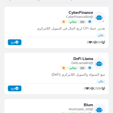
CyberFinance
@CyberFinanceBot
مجاني
EN
تعدين عملة CFI لربح المال في التمويل اللامركزي
مالي
0
0
5M
فتح
DeFi Llama
@DefiLlamaBot
مجاني
EN
تتبع السيولة والتمويل اللامركزي (DeFi)
مالي
0
0
150K
فتح
Blum
@blumcrypto_bot