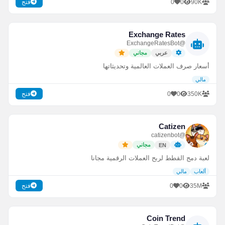
0
0
90K
فتح
Exchange Rates
@ExchangeRatesBot
عربي
مجاني
أسعار صرف العملات العالمية وتحديثاتها
مالي
0
0
350K
فتح
Catizen
@catizenbot
مجاني
EN
لعبة دمج القطط لربح العملات الرقمية مجانا
ألعاب
مالي
0
0
35M
فتح
Coin Trend