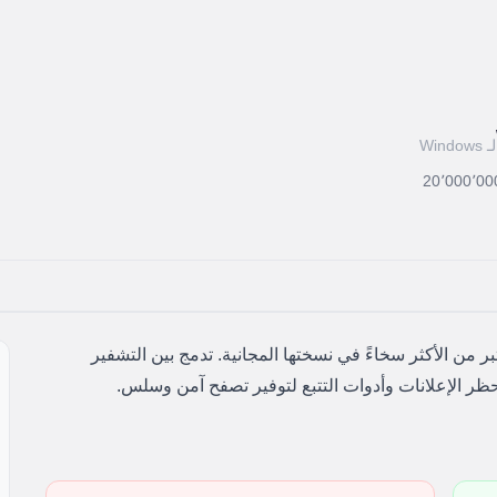
لـ Windows
20٬000٬00
خاصة (VPN) متطورة وتعتبر من الأكثر سخاءً في نسختها المجانية. تدمج بين التشفير
حظر الإعلانات وأدوات التتبع لتوفير تصفح آمن وسلس.