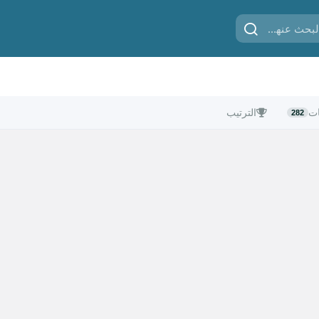
ات
الترتيب
282