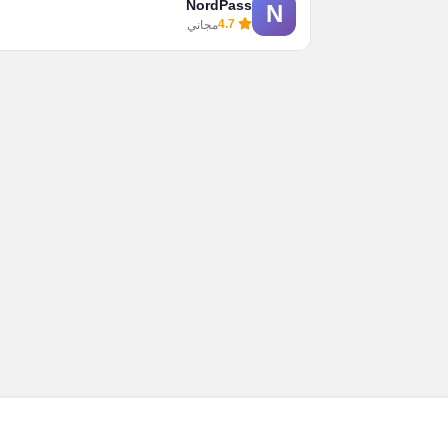
NordPass
N
4.7
مجاني