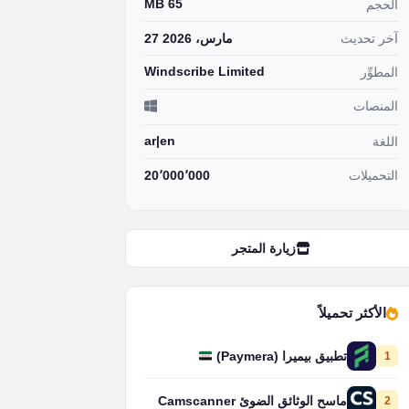
65 MB
الحجم
آخر تحديث
27 مارس، 2026
Windscribe Limited
المطوِّر
المنصات
ar|en
اللغة
التحميلات
20٬000٬000
زيارة المتجر
الأكثر تحميلاً
1
تطبيق بيميرا (Paymera)
2
ماسح الوثائق الضوئ Camscanner