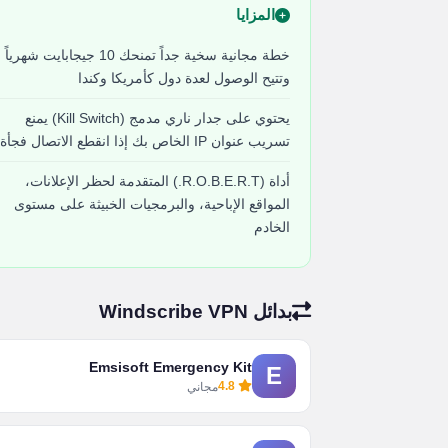
المزايا
خطة مجانية سخية جداً تمنحك 10 جيجابايت شهرياً
وتتيح الوصول لعدة دول كأمريكا وكندا
يحتوي على جدار ناري مدمج (Kill Switch) يمنع
تسريب عنوان IP الخاص بك إذا انقطع الاتصال فجأة
أداة (R.O.B.E.R.T.) المتقدمة لحظر الإعلانات،
المواقع الإباحية، والبرمجيات الخبيثة على مستوى
الخادم
بدائل Windscribe VPN
Emsisoft Emergency Kit
E
4.8
مجاني