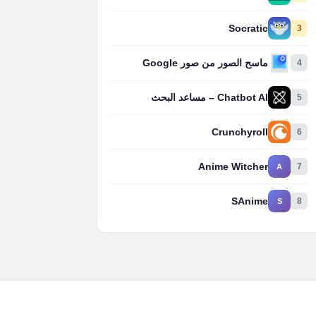
Socratic
3
4
ماسح الصور من صور Google
5
Chatbot AI – مساعد البحث
Crunchyroll
6
Anime Witcher
7
A
SAnime
8
S