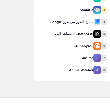
Socratic
3
4
ماسح الصور من صور Google
5
Chatbot AI – مساعد البحث
Crunchyroll
6
SAnime
7
S
Anime Witcher
8
A