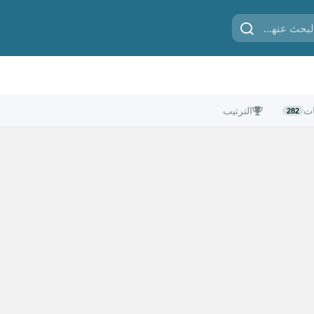
ات
الترتيب
282