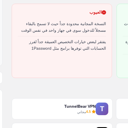
العيوب
ر أحدث
النسخة المجانية محدودة جداً حيث لا تسمح بالبقاء
مسجلاً للدخول سوى في جهاز واحد في نفس الوقت
ة
يفتقر لبعض خيارات التخصيص العميقة جداً لفرز
الحسابات التي توفرها برامج مثل 1Password
TunnelBear VPN
T
4.5
مجاني