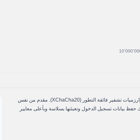
10٬000٬00
مدير كلمات مرور من الجيل الجديد مبني على خوارزميات تشفير فائقة التطور (XChaCha20). مقدم من نفس
No الشهير، ليضمن لك حفظ بيانات تسجيل الدخول وتعبئتها بسلاسة وبأعلى معايير