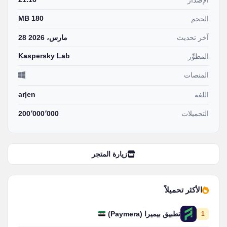
الإصدار
180 MB
الحجم
آخر تحديث
28 مارس، 2026
Kaspersky Lab
المطوِّر
المنصات
ar|en
اللغة
التحميلات
200٬000٬000
زيارة المتجر
الأكثر تحميلاً
1
تطبيق بيميرا (Paymera)