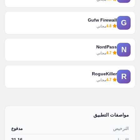
Gufw Firewall
G
4.8
مجاني
NordPass
N
4.7
مجاني
RogueKiller
R
4.7
مجاني
مواصفات التطبيق
الترخيص
مدفوع
21.16