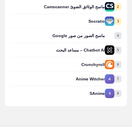
2
ماسح الوثائق الضوئ Camscanner
Socratic
3
4
ماسح الصور من صور Google
5
Chatbot AI – مساعد البحث
Crunchyroll
6
Anime Witcher
7
A
SAnime
8
S