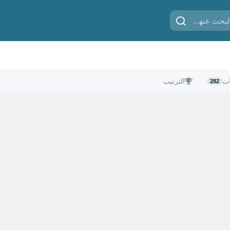
ات
الترتيب
282