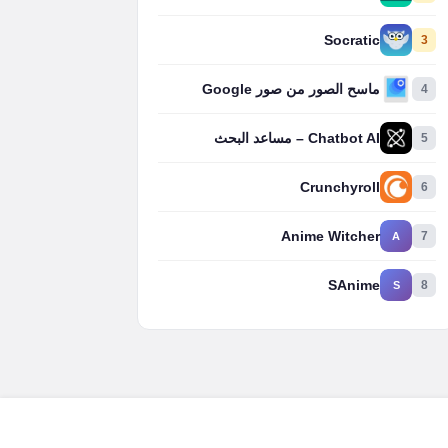
Socratic
3
4
ماسح الصور من صور Google
5
Chatbot AI – مساعد البحث
Crunchyroll
6
Anime Witcher
7
A
SAnime
8
S