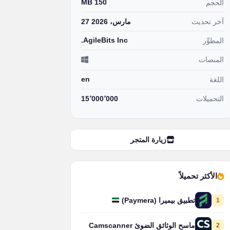
150 MB
الحجم
آخر تحديث
27 مارس، 2026
AgileBits Inc.
المطوِّر
المنصات
en
اللغة
التحميلات
15٬000٬000
زيارة المتجر
الأكثر تحميلاً
1
تطبيق بيميرا (Paymera)
2
ماسح الوثائق الضوئ Camscanner