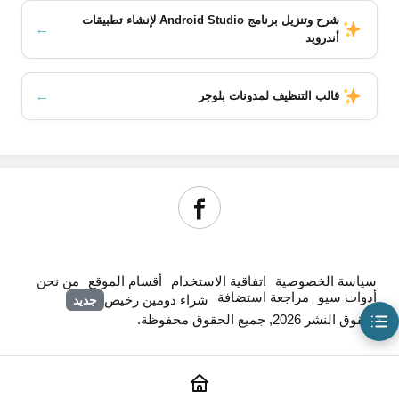
شرح وتنزيل برنامج Android Studio لإنشاء تطبيقات
←
أندرويد
←
قالب التنظيف لمدونات بلوجر
محتويات المقال
محتوى الشراكة الجديدة في حفظ الأصول الرقمية
من هم شركاء مبادرة الأصول الرقمية في أبوظبي؟
سياسة الخصوصية
اتفاقية الاستخدام
أقسام الموقع
من نحن
الآثار الاستراتيجية لشراكة حفظ الأصول الرقمية
أدوات سيو
مراجعة استضافة
شراء دومين رخيص
جديد
© حقوق النشر 2026, جميع الحقوق محفوظة.