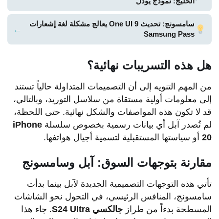
الخليج: نموذج يودل
سامسونج: تحديث One UI 9 يعالج مشكلة لغة إشعارات
←
Samsung Pass
هل هذه التسريبات نهائية؟
من المهم التنويه إلى أن التصميمات المتداولة حالياً تستند
إلى معلومات أولية مستقاة من سلاسل التوريد، وبالتالي،
قد لا تكون هذه المواصفات والشكل نهائية. حتى اللحظة،
لم تُصدر آبل أي بيانات رسمية بخصوص سلسلة
iPhone
20
أو سياستها المستقبلية لتسمية أجيال هواتفها.
مقارنة بتوجهات السوق: آبل وسامسونج
تأتي هذه التوجهات التصميمية الجديدة لآبل بينما بدأت
سامسونج، المنافس الرئيسي، في التحول نحو الشاشات
المسطحة بدءاً من طراز
جالكسي S24 Ultra
. جاء هذا