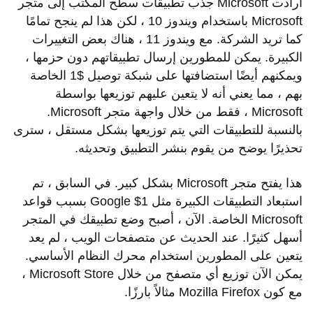
أرادت Microsoft جذب تطبيقات سطح المكتب إلى متجر
Microsoft باستخدام ويندوز 10 ، لكن هذا لم ينجح تمامًا
كما تريد الشركة. مع ويندوز 11 ، هناك بعض التغييرات
الكبيرة. يمكن للمطورين إرسال تطبيقاتهم دون حزمها ،
ويمكنهم أيضًا استضافتها على شبكة توصيل $1 الخاصة
بهم ، مما يعني أنه لا يتعين عليهم توزيعها بواسطة
Microsoft ، فقط من خلال واجهة متجر Microsoft.
بالنسبة للتطبيقات التي يتم توزيعها بشكل مستقل ، سترى
تحذيرًا يوضح من يقوم بنشر التطبيق وتحديثه.
هذا يفتح متجر Microsoft بشكل كبير. في السابق ، تم
استبعاد التطبيقات الكبيرة مثل Google $1 بسبب قواعد
Microsoft الخاصة. الآن ، أصبح وضع تطبيقك في المتجر
أسهل كثيرًا. عند الحديث عن متصفحات الويب ، لم يعد
يتعين على المطورين استخدام محرك النظام الأساسي.
يمكن الآن توزيع أي متصفح من خلال Microsoft Store ،
مع كون Mozilla Firefox مثالاً بارزًا.