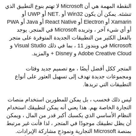
النقطة المهمة هي أن Microsoft لا تهتم بنوع التطبيق الذي
تنشئه. يمكن أن يكون Win32 أو .NET أو UWP أو
Xamarin أو Electron أو React Native أو Java أو PWA
أو أي شيء آخر ، وتريده Microsoft في المتجر. يوجد
بالفعل الكثير من التطبيقات الجديدة المتوفرة على متجر
Microsoft في ويندوز 11 ، بما في ذلك Visual Studio و
Adobe Creative Cloud و Disney + والمزيد.
المتجر ككل أفضل أيضًا ، مع تصميم جديد وفئات
ومجموعات جديدة تهدف إلى تسهيل العثور على أنواع
التطبيقات التي تريدها.
ليس ذلك فحسب ، بل يمكن للمطورين استخدام منصات
التجارة الخاصة بهم. هذا يعني أنه يمكن لتطبيقك استخدام
النظام الأساسي الذي يكسبك أكبر قدر من المال ، ويمكن
أن يظل تطبيقك موجودًا في المتجر ، لذا فأنت غير مرتبط
بمنصة Microsoft التجارية ونموذج مشاركة الإيرادات.