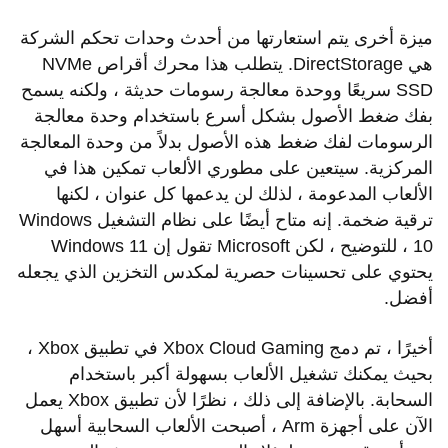
ميزة أخرى يتم استعارتها من أحدث وحدات تحكم الشركة
هي DirectStorage. يتطلب هذا محرك أقراص NVMe
SSD سريعًا ووحدة معالجة رسومات حديثة ، ولكنه يسمح
بفك ضغط الأصول بشكل أسرع باستخدام وحدة معالجة
الرسومات لفك ضغط هذه الأصول بدلاً من وحدة المعالجة
المركزية. سيتعين على مطوري الألعاب تمكين هذا في
الألعاب المدعومة ، لذلك لن يدعمها كل عنوان ، لكنها
ترقية ضخمة. إنه متاح أيضًا على نظام التشغيل Windows
10 ، للتوضيح ، لكن Microsoft تقول إن Windows 11
يحتوي على تحسينات حصرية لمكدس التخزين الذي يجعله
أفضل.
أخيرًا ، تم دمج Xbox Cloud Gaming في تطبيق Xbox ،
بحيث يمكنك تشغيل الألعاب بسهولة أكبر باستخدام
السحابة. بالإضافة إلى ذلك ، نظرًا لأن تطبيق Xbox يعمل
الآن على أجهزة Arm ، أصبحت الألعاب السحابية أسهل