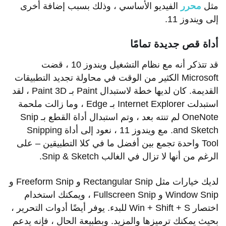
مثل
محرر
الفيديو الأساسي ، وذلك بسبب إضافة أخرى
إلى ويندوز 11.
أداة قص جديدة تمامًا
قد تتذكر أنه مع نظام التشغيل ويندوز 10 ، قضت
Microsoft الكثير من الوقت في محاولة تجديد التطبيقات
القديمة. كان لديها خطة لاستبدال Paint بـ Paint 3D ، لقد
استبدلت Internet Explorer بـ Edge ، وما زالت ملحمة
OneNote لم تنته بعد ، وتم استبدال أداة القطع بـ Snip
and Sketch. مع ويندوز 11 ، نعود إلى أداة Snipping
Tool واحدة تجمع بين أفضل ما في كلا التطبيقين – على
الرغم من أنها لا تزال في الغالب Snip & Sketch.
لديك خيارات مثل Rectangular Snip و Freeform Snip و
محتويات المقال
Window Snip و Fullscreen Snip ، ويمكنك استخدام
اختصار Win + Shift + S للبدء. يوفر أيضًا أدوات التحرير ،
متى تم إصدار ويندوز 11؟
بحيث يمكنك ترميزها والمزيد. وبطبيعة الحال ، فإنه يدعم