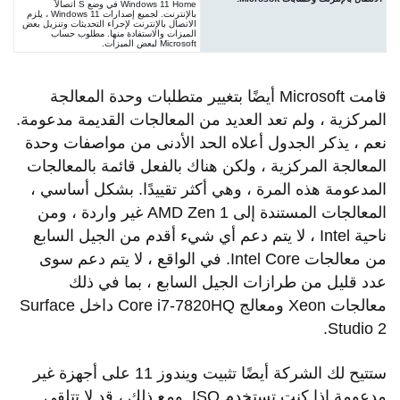
Windows 11 Home في وضع S اتصالاً
بالإنترنت. لجميع إصدارات Windows 11 ، يلزم
الاتصال بالإنترنت لإجراء التحديثات وتنزيل بعض
الميزات والاستفادة منها. مطلوب حساب
Microsoft لبعض الميزات.
قامت Microsoft أيضًا بتغيير متطلبات وحدة المعالجة
المركزية ، ولم تعد العديد من المعالجات القديمة مدعومة.
نعم ، يذكر الجدول أعلاه الحد الأدنى من مواصفات وحدة
المعالجة المركزية ، ولكن هناك بالفعل قائمة بالمعالجات
المدعومة هذه المرة ، وهي أكثر تقييدًا. بشكل أساسي ،
المعالجات المستندة إلى AMD Zen 1 غير واردة ، ومن
ناحية Intel ، لا يتم دعم أي شيء أقدم من الجيل السابع
من معالجات Intel Core. في الواقع ، لا يتم دعم سوى
عدد قليل من طرازات الجيل السابع ، بما في ذلك
معالجات Xeon ومعالج Core i7-7820HQ داخل Surface
Studio 2.
ستتيح لك الشركة أيضًا تثبيت ويندوز 11 على أجهزة غير
مدعومة إذا كنت تستخدم ISO. ومع ذلك ، قد لا تتلقى