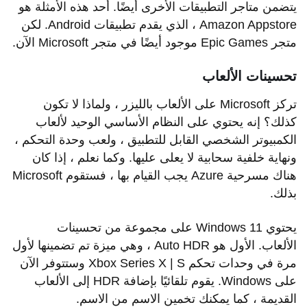
يتضمن متاجر التطبيقات الأخرى أيضًا. أحد هذه الأمثلة هو
Amazon Appstore ، الذي يقدم تطبيقات Android. لكن
متجر Epic Games موجود أيضًا في متجر Microsoft الآن.
تحسينات الألعاب
تركز Microsoft على الألعاب بالليزر ، ولماذا لا تكون
كذلك؟ إنه يحتوي على النظام الأساسي الوحيد لألعاب
الكمبيوتر الشخصي القابل للتطبيق ، ولعب وحدة التحكم ،
ونهاية خلفية سحابية لا يعلى عليها. وكما نعلم ، إذا كان
هناك مسرحية Azure يجب القيام بها ، فستقوم Microsoft
بذلك.
يحتوي Windows 11 على مجموعة من تحسينات
الألعاب. الأول هو Auto HDR ، وهي ميزة تم تضمينها لأول
مرة في وحدات تحكم Xbox Series X | S وستتوفر الآن
على Windows. يقوم تلقائيًا بإضافة HDR إلى الألعاب
القديمة ، كما يمكنك تخمين الاسم من الاسم.