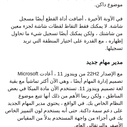
هل يمكن لجهاز الكمبيوتر الخاص بي تشغيل ويندوز 11؟ هل هو تحديث
موضوع داكن.
مجاني؟
هل ستقوم Microsoft بفرض ترقية إلى ويندوز 11؟
في الآونة الأخيرة ، أضافت أداة القطع أيضًا مسجل
ما هو الإصدار 22H2 من ويندوز 11؟ هل أحتاج إلى تثبيته؟
شاشة. لا يمكنك فقط التقاط لقطات شاشة لجزء معين
هل ويندوز 11 هو إصدار ويندوز النهائي؟ هل سيكون هناك ويندوز 12؟
من شاشتك ، ولكن يمكنك أيضًا تسجيل شيء ما تحاول
إظهاره ، مع القدرة على اختيار المنطقة التي تريد
ما الجديد في ويندوز 11؟
تسجيلها.
علامات التبويب في مستكشف الملفات والمفكرة
تأثيرات استوديو Windows
مدير مهام جديد
تطبيقات الأندرويد
مع الإصدار 22H2 من ويندوز 11 ، أعادت Microsoft
إصلاح بصري كبير بزوايا مستديرة
تصميم إدارة المهام أيضًا ، وهي الآن أكثر تماشياً مع بقية
تحسينات للأجهزة التي تعمل باللمس
لغة تصميم ويندوز 11. تستخدم الآن مادة الميكا في بعض
التقط التخطيطات والمجموعات المفاجئة
المناطق ، ولكن ربما الأهم من ذلك أنها تتبع موضوع
متجر Microsoft جديد
النظام الخاص بك. في الواقع ، يحتوي مدير المهام الجديد
تحسينات الألعاب
على دعم سمة داكنة. حتى أنه يستخدم لون التمييز الخاص
تطبيقات محدثة بتصميمات معدلة
بك في أجزاء من واجهة المستخدم بدلاً من المقياس
الأصفر والبرتقالي العام.
الساعة مع جلسات التركيز