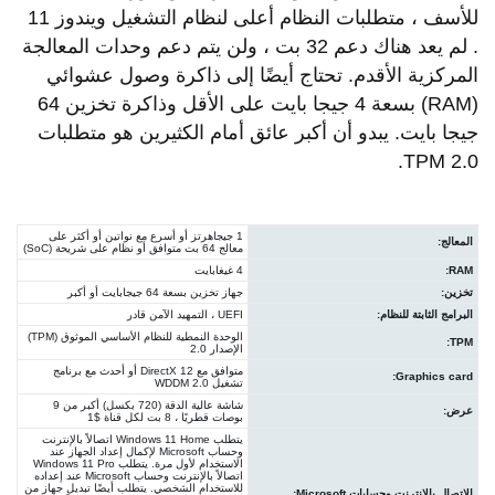
للأسف ، متطلبات النظام أعلى لنظام التشغيل ويندوز 11
. لم يعد هناك دعم 32 بت ، ولن يتم دعم وحدات المعالجة
المركزية الأقدم. تحتاج أيضًا إلى ذاكرة وصول عشوائي
(RAM) بسعة 4 جيجا بايت على الأقل وذاكرة تخزين 64
جيجا بايت. يبدو أن أكبر عائق أمام الكثيرين هو متطلبات
TPM 2.0.
1 جيجاهرتز أو أسرع مع نواتين أو أكثر على
المعالج:
معالج 64 بت متوافق أو نظام على شريحة (SoC)
RAM:
4 غيغابايت
تخزين:
جهاز تخزين بسعة 64 جيجابايت أو أكبر
البرامج الثابتة للنظام:
UEFI ، التمهيد الآمن قادر
الوحدة النمطية للنظام الأساسي الموثوق (TPM)
TPM:
الإصدار 2.0
متوافق مع DirectX 12 أو أحدث مع برنامج
Graphics card:
تشغيل WDDM 2.0
شاشة عالية الدقة (720 بكسل) أكبر من 9
عرض:
بوصات قطريًا ، 8 بت لكل قناة $1
يتطلب Windows 11 Home اتصالاً بالإنترنت
وحساب Microsoft لإكمال إعداد الجهاز عند
الاستخدام لأول مرة. يتطلب Windows 11 Pro
اتصالاً بالإنترنت وحساب Microsoft عند إعداده
للاستخدام الشخصي. يتطلب أيضًا تبديل جهاز من
الاتصال بالإنترنت وحسابات Microsoft: