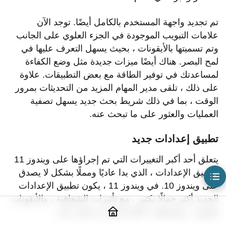
تطبيق صور جديد وجميل
تم تجديد واجهة المستخدم بالكامل أيضًا. توجد الآن
أداة قص جديدة تمامًا
علامات التبويب الموجودة في الجزء العلوي على الجانب
مدير مهام جديد
وتم تسميتها بالأيقونات ، بحيث يسهل التعرف عليها في
تطبيق إعدادات جديد
لمح البصر. هناك أيضًا ميزات جديدة مثل وضع الكفاءة
تكامل الفرق
لمساعدتك في توفير الطاقة مع بعض التطبيقات. علاوة
خلفية سطح المكتب الافتراضي
على ذلك ، تلقى مدير المهام المزيد من التحديثات بمرور
الوقت ، بما في ذلك شريط بحث جديد يسهل تصفية
الحاجيات
العمليات والعثور على ما تبحث عنه.
تحسينات Windows on Arm
آخر تحديثات ويندوز 11
تطبيق إعدادات جديد
بدائل نظام ويندوز
يتعلق أحد أكبر التغييرات التي تم إجراؤها على ويندوز 11
بتطبيق الإعدادات ، الذي بدا عاديًا ومملًا بشكل لا يصدق
على ويندوز 10. في ويندوز 11 ، يكون تطبيق الإعدادات
الجديد أكثر جمالًا بكثير ، مع تأثيرات الشفافية ، والأيقونات
الملونة ، والمنظف. اللغة المرئية بشكل عام.