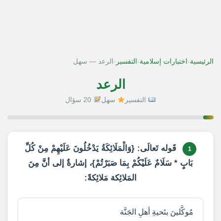
‹
‹
‹
الرئيسية
اختبارات إسلامية
التفسير
الرعد — سهل
الرعد
التفسير
سهل
20 سؤال
1 / 20
قَوله تَعالَى: {وَالْمَلَائِكَةُ يَدْخُلُونَ عَلَيْهِمْ مِنْ كُلِّ
1
بَابٍ * سَلَامٌ عَلَيْكُمْ بِمَا صَبَرْتُمْ}، إشارةٌ إلى أنَّ مِنَ
المَلائِكة مَلائِكةً:
مُوكَّلينَ بتَحيةِ أهلِ الجَنَّة