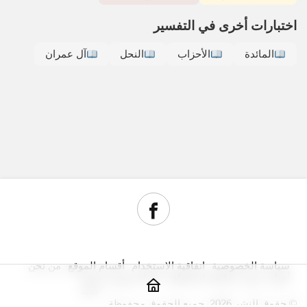
اختبارات أخرى في التفسير
المائدة
الأحزاب
النحل
آل عمران
سياسة الخصوصية
اتفاقية الاستخدام
أقسام الموقع
من نحن
أدوات سيو
مراجعة استضافة
شراء دومين رخيص
جديد
© حقوق النشر 2026, جميع الحقوق محفوظة.