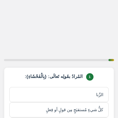
1 / 20
المُرادُ بقَولِه تَعالَى: {بِالْفَحْشَاءِ}:
1
الزِّنا
كلُّ شيءٍ مُستقبَحٍ مِن قولٍ أو فِعلٍ