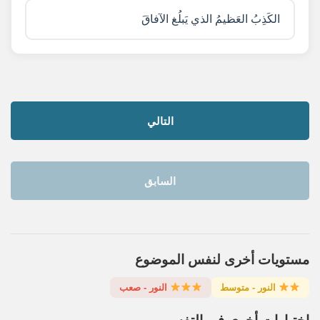
الكَذِبُ العَظيمُ الذي يَبلُغ الآفاقَ
التالي
السابق
مستويات أخرى لنفس الموضوع
النور - متوسط
النور - صعب