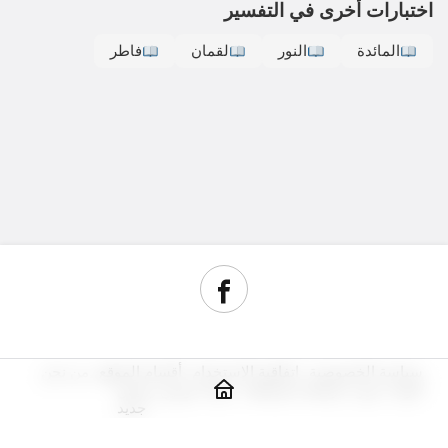
اختبارات أخرى في التفسير
المائدة
النور
لقمان
فاطر
سياسة الخصوصية
اتفاقية الاستخدام
أقسام الموقع
من نحن
أدوات سيو
مراجعة استضافة
شراء دومين رخيص
جديد
© حقوق النشر 2026, جميع الحقوق محفوظة.