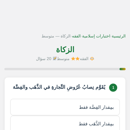
‹
‹
‹
الرئيسية
اختبارات إسلامية
الفقه
الزكاة — متوسط
الزكاة
الفقه
متوسط
20 سؤال
1 / 20
يُقَوَّم نِصابُ عُرُوضِ التِّجارةِ في الذَّهَب والفِضَّة
1
بمِقدار الفِضَّة فقط
بمِقدار الذَّهَب فقط