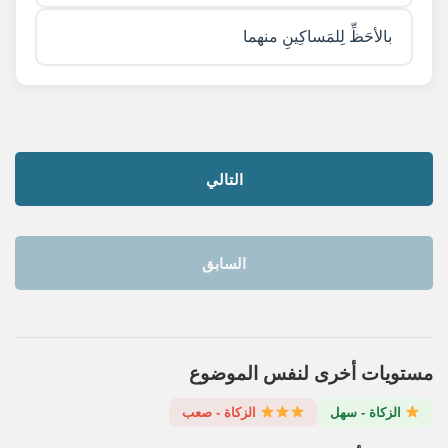
بالأحَظِّ لِلمَساكِينِ منهما
التالي
السابق
مستويات أخرى لنفس الموضوع
الزكاة - سهل
الزكاة - صعب