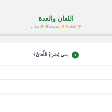
اللعان والعدة
الفقه
متوسط
20 سؤال
1 / 20
متى يُشرَعُ اللِّعانُ؟
1