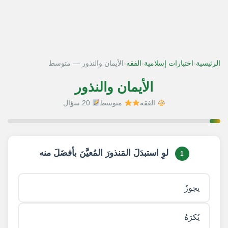
‹
‹
‹
الرئيسية
اختبارات إسلامية
الفقه
الأيمان والنذور — متوسط
الأيمان والنذور
الفقه
متوسط
20 سؤال
1 / 20
لوِ استبدَلَ المَنذورَ المُعيَّنَ بأفضَلَ منه
1
يجوزُ
يُكرَهُ