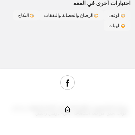
اختبارات أخرى في الفقه
الوقف
الرضاع والحضانة والنفقات
النكاح
الهبات
سياسة الخصوصية
اتفاقية الاستخدام
أقسام الموقع
من نحن
أدوات سيو
مراجعة استضافة
شراء دومين رخيص
جديد
© حقوق النشر 2026, جميع الحقوق محفوظة.