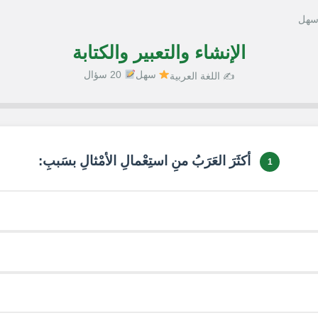
 سهل
الإنشاء والتعبير والكتابة
سهل
20 سؤال
✍️ اللغة العربية
1 / 20
أكثَرَ العَرَبُ منِ استِعْمالِ الأمْثالِ بسَببِ:
1