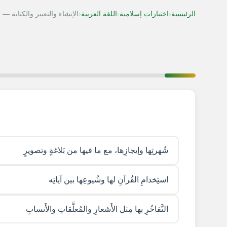
‹
‹
‹
الرئيسية
اختبارات إسلامية
اللغة العربية
الإنشاء والتعبير والكتابة —
شُهرتِها وإيجازِها، مع ما فيها من بَلاغةٍ وتصويرٍ
استِخدامِ القُرآنِ لها وشُيوعِها بين آياتِه
التَّفاخُرِ بها مِثل الأَشعارِ والمُعلَّقاتِ والأَنسابِ