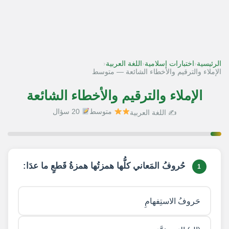
‹
‹
‹
الرئيسية
اختبارات إسلامية
اللغة العربية
الإملاء والترقيم والأخطاء الشائعة — متوسط
الإملاء والترقيم والأخطاء الشائعة
متوسط
20 سؤال
✍️ اللغة العربية
1 / 20
حُروفُ المَعاني كلُّها همزتُها همزةُ قَطعٍ ما عدَا:
1
حَروفُ الاستِفهامِ