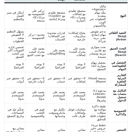
وكيل
«Agentic»
متصفح تقليدي
تركيز على
ينفّذ مهام
متصفح تقليدي
ابتكار في سير
مع إضافات
الخصوصية مع
النهج
متعددة
مع «Copilot»
العمل
وميزات ذكاء
مزايا ذكاء
الخطوات عبر
ومزايا إنتاجية
والتنظيم
اختيارية
مدمجة
الويب
والكمبيوتر
يدعم تفويض
يسهّل التنظيم
التنفيذ التلقائي
يحتاج إضافات/
قدرات محدودة
مهام (نماذج،
محدود—يركز
لا التفويض
(Deep
سكريبتات
عبر الإضافات/
نشر، بريد،
الخصوصية
متعدد
Action)
خارجية
الخدمات
شراء)
الخطوات
بحث متوازي
تحسين إدارة
البحث العميق
يعتمد على
يعتمد على
مع تقارير
يعتمد على
التبويبات أكثر
(Deep
محرك البحث/
محرك البحث
مرئية ومصادر
Bing/الإضافات
من البحث
Search)
إضافات
مع حجب التتبع
مسندة
العميق
التشغيل في
تشغيل مهام
لا يوجد
لا يوجد
لا يوجد
لا يوجد
الخلفية/تعدد
متوازية أثناء
افتراضيًا
افتراضيًا
افتراضيًا
افتراضيًا
المهام
التصفح
التقارير
المرئية
مدمجة (Visual
لا—تتحقق عبر
لا—تتحقق عبر
لا—تتحقق عبر
لا—تتحقق عبر
الجاهزة
Report)
إضافات
خدمات
أدوات خارجية
أدوات
للمشاركة
التكامل مع
مدعوم (X،
يعتمد على
يعتمد على
يعتمد على
يعتمد على
منصات بعد
LinkedIn،
المستخدم
المستخدم
المستخدم
المستخدم
تسجيل
Reddit،
يدويًا
يدويًا
يدويًا
يدويًا
الدخول
وغيرها)
طبقة ذاكرة
موحّدة مع
سياسات غوغل
تكامل مع
قوي في
تحكّم جيّد في
الخصوصية
سجلات
وإضافات
مايكروسوفت
الحجب
المساحات
والذاكرة
خطوات قابلة
طرف ثالث
وخدماتها
والخصوصية
وتاريخ التصفح
للتدقيق
خطط مرنة/
عروض «غير
مجاني مع
التسعير
مجاني
مجاني
مجاني
محدودة لفترة
ميزات مدفوعة