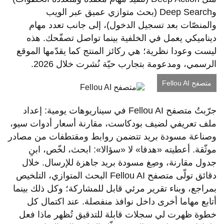
وDeep Search (بحث متوازي عميق عبر الويب
والمنصّات بعد تسجيل الدخول)، إلى جانب تعدد مهام
ديناميكي يعمل في الخلفية بينما تواصل تصفّحك. هذه
ليست وعودا نظرية؛ هي ركائز المنتج كما يقدّمها الموقع
الرسمي، ومدعومة بتجارب حيّة نُشرت خلال 2026.
متصفح Fellou AI
جرّبتُ متصفح Fellou AI في سيناريوهات يومية: إعداد
ملف تعريفي لضيف بودكاست، مقارنة أسعار أدوات سيو،
وصناعة مسودة بريد تتضمن روابط ومقتطفات من مصادر
موثّقة. أعطيته «هدفا» لا «سؤالا»: ابحث، لخّص، ابنِ
جدول مقارنة، وصِغ مسودة بريد جاهزة للإرسال. خلال
دقائق تولّى متصفح Fellou AI البحث المتوازي، التلخيص
بمراجع، وبناء تقرير مرئي قابل للمشاركة؛ وكل ذلك بينما
أتابع مهاما أخرى داخل نوافذ منفصلة. عند اكتمال كل
خطوة ظهرت لي سجلات قابلة للتدقيق تُظهر ماذا فعل