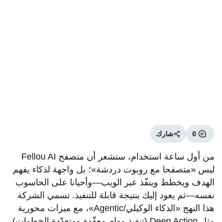
0
شارك
من أول ساعة استخدام، ستشعر أن متصفح Fellou AI
ليس «متصفحا مع روبوت دردشة»؛ بل واجهة لذكاء يفهم
الهدف ويخطط وينفّذ عبر الويب—وأحيانا على الحاسوب
نفسه—ثم يعود إليك بنتيجة قابلة للتنفيذ. تسمي الشركة
هذا النهج «الذكاء الوكيلي/Agentic»، مع ميزات محورية
مثل Deep Action (تنفيذ مهام معقّدة ومتعدّدة الخطوات)