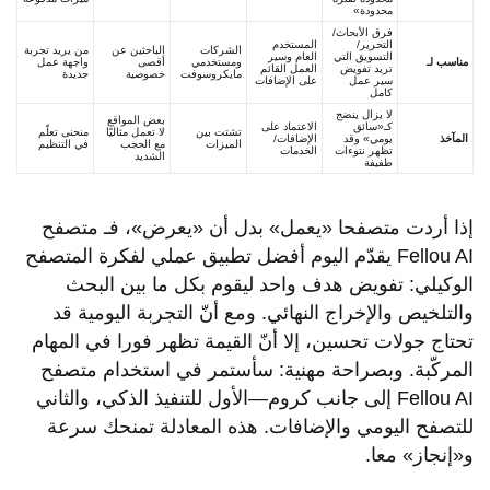
محدودة»
فرق الأبحاث/
التحرير/
المستخدم
الشركات
الباحثين عن
من يريد تجربة
التسويق التي
العام وسير
مناسب لـ
ومستخدمي
أقصى
واجهة عمل
تريد تفويض
العمل القائم
مايكروسوفت
خصوصية
جديدة
سير عمل
على الإضافات
كامل
لا يزال ينضج
بعض المواقع
كـ«سائق
الاعتماد على
تشتت بين
لا تعمل مثاليًا
منحنى تعلّم
المآخذ
يومي» وقد
الإضافات/
الميزات
مع الحجب
في التنظيم
تظهر نتوءات
الخدمات
الشديد
طفيفة
إذا أردت متصفحا «يعمل» بدل أن «يعرض»، فـ متصفح
Fellou AI يقدّم اليوم أفضل تطبيق عملي لفكرة المتصفح
الوكيلي: تفويض هدف واحد ليقوم بكل ما بين البحث
والتلخيص والإخراج النهائي. ومع أنّ التجربة اليومية قد
تحتاج جولات تحسين، إلا أنّ القيمة تظهر فورا في المهام
المركّبة. وبصراحة مهنية: سأستمر في استخدام متصفح
Fellou AI إلى جانب كروم—الأول للتنفيذ الذكي، والثاني
للتصفح اليومي والإضافات. هذه المعادلة تمنحك سرعة
و«إنجاز» معا.