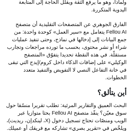
ولماذا، وهو ما يرفع الثقة ويقلّل الحاجة إلى المتابعة
اليدوية المتكررة.
الفارق الجوهري عن المتصفحات التقليدية أن متصفح
Fellou AI يتعامل مع «سير العمل» كوحدة واحدة: من
جمع البيانات إلى إدخالها في نماذج، وحتى تنفيذ عمليات
شراء أو نشر محتوى، بحسب ما تورده مراجعات وتجارب
مستقلّة. في هذه النقطة تحديدا يتفوّق «المتصفح
الوكيلي» على إضافات الذكاء داخل كروم/إيدج التي تبقى
في خانة التفاعل النصي لا التفويض والتنفيذ متعدد
الخطوات.
أين يتألق؟
البحث العميق والتقارير المرئية: تطلب تقريرا منسّقا حول
سوق معيّن؟ ينفّذ متصفح Fellou AI بحثا متوازيا عبر
الويب ومنصّات تحتاج تسجيل دخول (X، لينكدإن، ريديت)،
ويلخّص في «تقرير بصري» تشاركه مع فريقك أو عميلك.