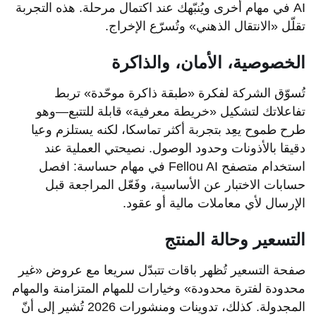
AI في مهام أخرى ويُنبّهك عند اكتمال مرحلة. هذه التجربة
تقلّل «الانتقال الذهني» وتُسرّع الإخراج.
الخصوصية، الأمان، والذاكرة
تُسوّق الشركة لفكرة «طبقة ذاكرة موحّدة» تربط
تفاعلاتك لتشكيل «خريطة معرفية» قابلة للتتبع—وهو
طرح طموح يعِد بتجربة أكثر تماسكا، لكنه يستلزم وعيا
دقيقا بالأذونات وحدود الوصول. نصيحتي العملية عند
استخدام متصفح Fellou AI في مهام حساسة: افصل
حسابات الاختبار عن الأساسية، وفَعّل المراجعة قبل
الإرسال لأي معاملات مالية أو عقود.
التسعير وحالة المنتج
صفحة التسعير تُظهر باقات تتبدّل سريعا مع عروض «غير
محدودة لفترة محدودة» وخيارات للمهام المتزامنة والمهام
المجدولة. كذلك، تدوينات ومنشورات 2026 تُشير إلى أنّ