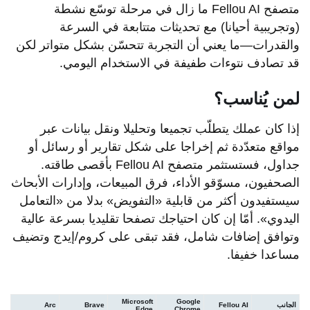
متصفح Fellou AI ما زال في مرحلة توسّع نشطة
(وتجريبية أحيانا) مع تحديثات متتابعة في السرعة
والقدرات—ما يعني أن التجربة تتحسّن بشكل متواتر لكن
قد تصادف نتوءات طفيفة في الاستخدام اليومي.
لمن يُناسب؟
إذا كان عملك يتطلّب تجميعا وتحليلا ونقل بيانات عبر
مواقع متعدّدة ثم إخراجا على شكل تقارير أو رسائل أو
جداول، فستستثمر متصفح Fellou AI بأقصى طاقته.
الصحفيون، مسوّقو الأداء، فرق المبيعات، وإدارات الأبحاث
سيستفيدون أكثر من قابلية «التفويض» بدلا من «التعامل
اليدوي». أمّا إن كان احتياجك تصفحا تقليديا بسرعة عالية
وتوافق إضافات شامل، فقد تبقى على كروم/إيدج وتضيف
مساعدا خفيفا.
Microsoft
Google
الجانب
Fellou AI
Brave
Arc
Edge
Chrome