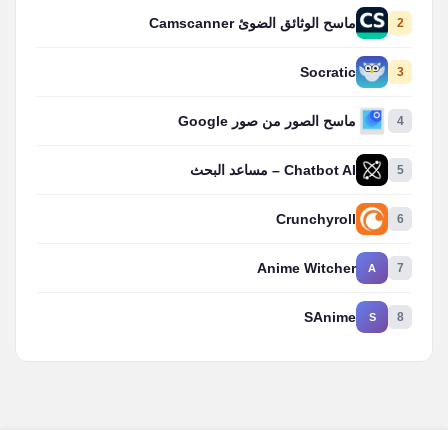
2
ماسح الوثائق الضوئ Camscanner
Socratic
3
4
ماسح الصور من صور Google
5
Chatbot AI – مساعد البحث
Crunchyroll
6
Anime Witcher
7
A
SAnime
8
S