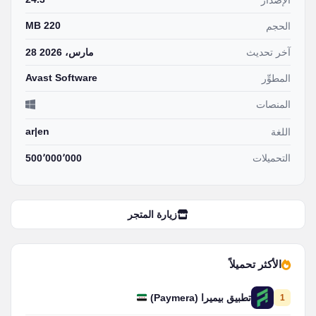
الإصدار
220 MB
الحجم
آخر تحديث
28 مارس، 2026
Avast Software
المطوِّر
المنصات
ar|en
اللغة
التحميلات
500٬000٬000
زيارة المتجر
الأكثر تحميلاً
1
تطبيق بيميرا (Paymera)