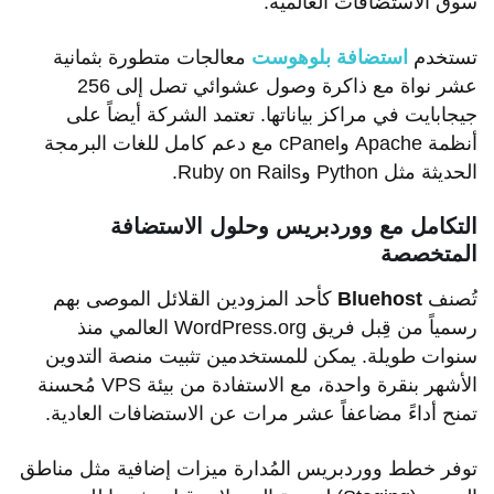
سوق الاستضافات العالمية.
تستخدم
استضافة بلوهوست
معالجات متطورة بثمانية
عشر نواة مع ذاكرة وصول عشوائي تصل إلى 256
جيجابايت في مراكز بياناتها. تعتمد الشركة أيضاً على
أنظمة Apache وcPanel مع دعم كامل للغات البرمجة
الحديثة مثل Python وRuby on Rails.
التكامل مع ووردبريس وحلول الاستضافة
المتخصصة
تُصنف
Bluehost
كأحد المزودين القلائل الموصى بهم
رسمياً من قِبل فريق WordPress.org العالمي منذ
سنوات طويلة. يمكن للمستخدمين تثبيت منصة التدوين
الأشهر بنقرة واحدة، مع الاستفادة من بيئة VPS مُحسنة
تمنح أداءً مضاعفاً عشر مرات عن الاستضافات العادية.
توفر خطط ووردبريس المُدارة ميزات إضافية مثل مناطق