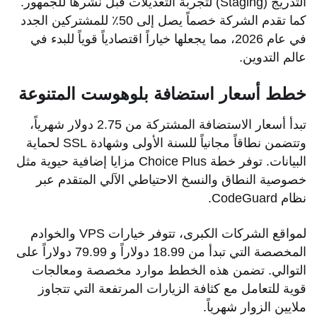
التدريج (Staging) لتجربة التعديلات قبل نشرها للجمهور.
كما تقدم الشركة خصماً يصل إلى 50٪ للمشتركين الجدد
في عام 2026، مما يجعلها خياراً اقتصادياً قوياً للبدء في
عالم التدوين.
خطط أسعار استضافة بلوهوست المتنوعة
تبدأ أسعار الاستضافة المشتركة من 2.75 دولار شهرياً،
وتتضمن نطاقاً مجانياً للسنة الأولى وشهادة SSL لحماية
البيانات. توفر خطة Choice Plus مزايا إضافية حيوية مثل
خصوصية النطاق والنسخ الاحتياطي الآلي المتقدم عبر
نظام CodeGuard.
لمواقع الشركات الكبرى، تتوفر خيارات VPS والخوادم
المخصصة التي تبدأ من 18.99 دولاراً و 79.99 دولاراً على
التوالي. تضمن هذه الخطط موارد مخصصة ومعالجات
قوية للتعامل مع كثافة الزيارات المرتفعة التي تتجاوز
ملايين الزوار شهرياً.