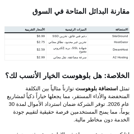
مقارنة البدائل المتاحة في السوق
الاستضافة
الميزات الرئيسية
الأسعار التقريبية
SiteGround
دعم فني فائق، تخزين SSD
$6.99
HostGator
تخزين غير محدود، نطاق مجاني
$2.75
شهادة SSL، بريد إلكتروني
$2.59
DreamHost
مفتوح
A2 Hosting
سرعة مضاعفة، نقل مجاني
$2.99
الخلاصة: هل بلوهوست الخيار الأنسب لك؟
تمثل
استضافة بلوهوست
توازناً مثالياً بين التكلفة
المنخفضة والأداء المستقر، مما يجعلها خياراً ذكياً لمشاريع
عام 2026. توفر الشركة ضمان استرداد الأموال لمدة 30
يوماً، مما يمنح المستخدمين فرصة حقيقية لتقييم جودة
الخدمة دون مخاطر مالية.