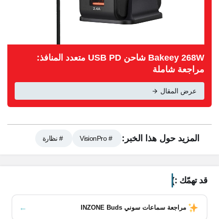
Bakeey 268W شاحن USB PD متعدد المنافذ:
مراجعة شاملة
عرض المقال
المزيد حول هذا الخبر:
# VisionPro
# نظارة
محتويات المقال
قد تهمّك :)
نظرة عامة على نظارة آبل فيجن برو VisionPro
ما هي نظارة آبل فيجن برو VisionPro؟
←
مراجعة سماعات سوني INZONE Buds
ما هي مميزات نظارة آبل فيجن برو VisionPro؟