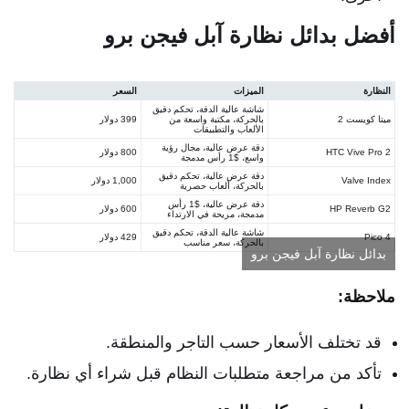
أفضل بدائل نظارة آبل فيجن برو
النظارة
الميزات
السعر
شاشة عالية الدقة، تحكم دقيق
ميتا كويست 2
بالحركة، مكتبة واسعة من
399 دولار
الألعاب والتطبيقات
دقة عرض عالية، مجال رؤية
HTC Vive Pro 2
800 دولار
واسع، $1 رأس مدمجة
دقة عرض عالية، تحكم دقيق
Valve Index
1,000 دولار
بالحركة، ألعاب حصرية
دقة عرض عالية، $1 رأس
HP Reverb G2
600 دولار
مدمجة، مريحة في الارتداء
شاشة عالية الدقة، تحكم دقيق
Pico 4
429 دولار
بالحركة، سعر مناسب
بدائل نظارة آبل فيجن برو
ملاحظة:
قد تختلف الأسعار حسب التاجر والمنطقة.
تأكد من مراجعة متطلبات النظام قبل شراء أي نظارة.