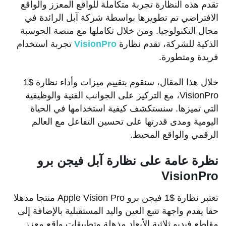
تقدم هذه النظارة تجربة متكاملة للواقع المعزز والواقع
الافتراضي تم تطويرها بواسطة شركة آبل الرائدة في
مجال التكنولوجيا. ومن خلال تكاملها مع منصة الحوسبة
الذكية للشركة، تقدم نظارة
VisionPro
تجربة استخدام
فريدة ومتطورة.
خلال هذا المقال، سنقوم بتقييم ميزات وأداء نظارة $1
VisionPro، مع التركيز على الجوانب الفنية والوظيفية
التي تميزها. سنستكشف كيفية استخدامها في الحياة
اليومية ومدى قدرتها على تحسين التفاعل مع العالم
الرقمي والواقع المحيط.
نظرة عامة على نظارة آبل فيجن برو
VisionPro
تعتبر نظارة $1 فيجن برو Apple Vision Pro منتجا مذهلا
حقا يقدم واجهة تتبع العين واليد المستقبلية بالإضافة إلى
مقاطع فيديو ثلاثية الأبعاد مذهلة وتطبيقات واقع معزز