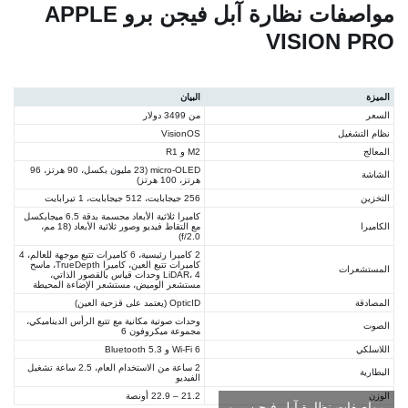
مواصفات نظارة آبل فيجن برو APPLE
VISION PRO
الميزة
البيان
السعر
من 3499 دولار
نظام التشغيل
VisionOS
المعالج
M2 و R1
micro-OLED (23 مليون بكسل، 90 هرتز، 96
الشاشة
هرتز، 100 هرتز)
التخزين
256 جيجابايت، 512 جيجابايت، 1 تيرابايت
كاميرا ثلاثية الأبعاد مجسمة بدقة 6.5 ميجابكسل
الكاميرا
مع التقاط فيديو وصور ثلاثية الأبعاد (18 مم،
f/2.0)
2 كاميرا رئيسية، 6 كاميرات تتبع موجهة للعالم، 4
كاميرات تتبع العين، كاميرا TrueDepth، ماسح
المستشعرات
LiDAR، 4 وحدات قياس بالقصور الذاتي،
مستشعر الوميض، مستشعر الإضاءة المحيطة
المصادقة
OpticID (يعتمد على قزحية العين)
وحدات صوتية مكانية مع تتبع الرأس الديناميكي،
الصوت
مجموعة ميكروفون 6
اللاسلكي
Wi-Fi 6 و Bluetooth 5.3
2 ساعة من الاستخدام العام، 2.5 ساعة تشغيل
البطارية
الفيديو
الوزن
21.2 – 22.9 أونصة
مواصفات نظارة آبل فيجن برو