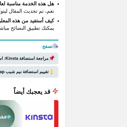
هل هذه الخدمة مناسبة لعام 026
نعم، تم تحديث المقال ليتو
كيف أستفيد من هذه المعل
يمكنك تطبيق النصائح مباش
تصفح
مراجعة استضافة Kinsta: استضافة ووردبريس عالية الأداء | دليل 2026 الشامل
تقييم استضافة نيم شيب Namecheap | الإيجابيات والسلبيات | دليل 2026 الشامل
قد يعجبك أيضاً