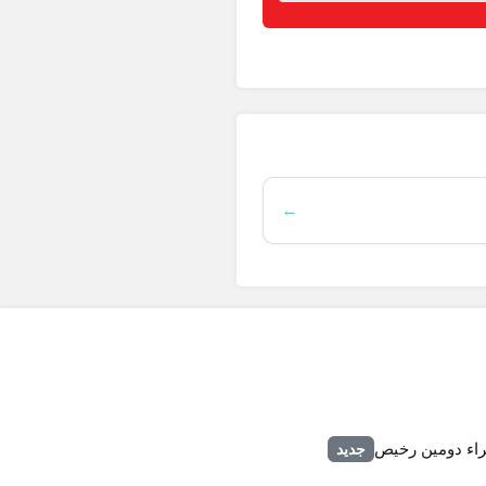
←
اء دومين رخيص
جديد