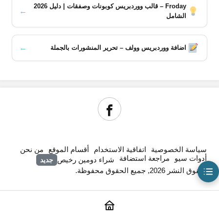
مميزات إضافة النشر التلقائي على ووردبريس
Froday – قالب ووردبريس كوبونات وصفقات | دليل 2026
←
الشامل
ايجاابيات وسلبيات إضافة النشر التلقائي على ووردبريس
إمكانيات إضافة WordPress Automatic Plugin
النشر التلقائي للمقالات باستخدام الذكاء الاصطناعي
←
اضافة ووردبريس وولف – تحرير المنشورات بالجملة
النشر التلقائي من خلاصات RSS
النشر التلقائي من صفحات الويب
النشر التلقائي لمنتجات أمازون
النشر التلقائي للمنتجات الرقمية
النشر التلقائي من وسائل التواصل الاجتماعي
النشر التلقائي للفيديوهات والصوتيات
النشر التلقائي من منصات الوظائف والإعلانات المبوبة
سياسة الخصوصية
اتفاقية الاستخدام
أقسام الموقع
من نحن
أدوات سيو
مراجعة استضافة
شراء دومين رخيص
جديد
© حقوق النشر 2026, جميع الحقوق محفوظة.