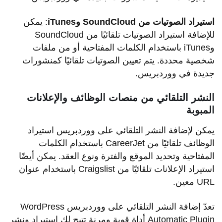
استيراد الصوتيات من SoundCloud وiTunes
: يمكن
للإضافة استيراد الصوتيات تلقائيًا من SoundCloud
وiTunes باستخدام الكلمات المفتاحية أو من ملفات
شخصية محددة. يتم تعيين الصوتيات تلقائيًا كمنشورات
جديدة في ووردبريس.
النشر التلقائي من منصات الوظائف والإعلانات
المبوبة
يمكن لإضافة النشر التلقائي على ووردبريس استيراد
الوظائف تلقائيًا من CareerJet باستخدام الكلمات
المفتاحية وتحديد الموقع والفترة ونوع العقد. يمكن أيضًا
استيراد الإعلانات تلقائيًا من Craigslist باستخدام عنوان
URL معين.
تعدّ إضافة النشر التلقائي على ووردبريس WordPress
Automatic Plugin أداة قوية ومرنة تتيح لك استيراد ونشر