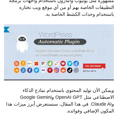
مشهورة مثل يوتيوب وأمازون باستخدام واجهات برمجة
التطبيقات الخاصة بهم أو من أي موقع ويب تختاره
باستخدام وحدات الكشط الخاصة به.
ويمكن الآن توليد المحتوى باستخدام نماذج الذكاء
الاصطناعي مثل OpenAI GPT وGoogle Gemini
وClaude AI. في هذا المقال، سنستعرض أبرز ميزات هذا
المكون الإضافي وفوائده.