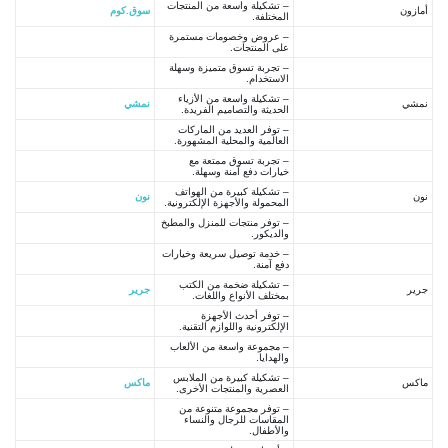
– تشكيلة واسعة من المنتجات
أمازون
سوق.كوم
المختلفة.
– عروض وخصومات مستمرة
على المنتجات.
– تجربة تسوق متميزة وسهلة
الاستخدام.
– تشكيلة واسعة من الأزياء
نمشي
نمشي
الحديثة والتصاميم الفريدة.
– توفر العديد من الماركات
العالمية والمحلية المشهورة.
– تجربة تسوق ممتعة مع
خيارات دفع آمنة وسهلة.
– تشكيلة كبيرة من الهواتف
نون
نون
المحمولة والأجهزة الإلكترونية.
– توفر منتجات للمنزل والمطبخ
والديكور.
– خدمة توصيل سريعة وخيارات
دفع آمنة.
– تشكيلة ضخمة من الكتب
جرير
جرير
بمختلف الأنواع واللغات.
– توفر أحدث الأجهزة
الإلكترونية واللوازم التقنية.
– مجموعة واسعة من الألعاب
والهدايا.
– تشكيلة كبيرة من الملابس
ماكس
ماكس
العصرية والمنتجات الأخرى.
– توفر مجموعة متنوعة من
المقاسات للرجال والنساء
والأطفال.