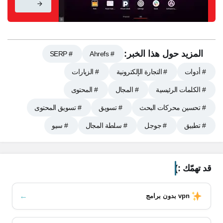
)
أفضل ملحقات جوجل كروم للسيو
MozBar
SEOquake
Keywords Everywhere
المزيد حول هذا الخبر:
# SERP
# Ahrefs
PageSpeed Insights
# أدوات
# التجارة الإلكترونية
# الزيارات
SimilarWeb
# الكلمات الرئيسية
# المجال
# المحتوى
WooRank
BuzzSumo
# تحسين محركات البحث
# تسويق
# تسويق المحتوى
Open SEO stats
# تطبيق
# جوجل
# سلطة المجال
# سيو
Impactana
User agent switcher
Google Tag Assistant
قد تهمّك :)
Serpstat Website SEO Checker
Headline Studio by CoSchedule
←
vpn بدون برامج
SEO Toolbar