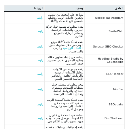
الملحق
وصف
الروابط
يساعد على التحقق من تنصيب
Google Tag Assistant
وتكوين علامات الويب وتحليلها
رابط
لتحسين تتبع الأحداث والأداء.
يقدم معلومات شاملة حول حركة
المرور، والكلمات الرئيسية،
SimilarWeb
رابط
ومصادر الزيارات للمواقع
الأخرى.
يقدم تحليلًا شاملاً لأداء موقع
الويب من خلال معلومات حول
Serpstat SEO Checker
رابط
الكلمات الرئيسية
والرتب
والمنافسين.
يساعد في إنشاء عناوين فعّالة
Headline Studio by
وجاذبة للمحتوى بغرض تحسين
رابط
CoSchedule
جودة العناوين.
يقدم مجموعة من الأدوات
لتحليل الكلمات الرئيسية،
SEO Toolbar
رابط
والروابط الخلفية، والعناصر
الأساسية لتحسين السيو.
يوفر معلومات مفصلة حول
معطيات الصفحة، ومستوى
MozBar
رابط
النطاق، والروابط الخلفية،
وتحليل الكلمات الرئيسية.
يقدم تحليلًا شاملاً لصفحة الويب
بما في ذلك معلومات عن
SEOquake
رابط
الكلمات الرئيسية والروابط
وعوامل أخرى.
يساعد في البحث عن عناوين
FindThatLead
$1 لمهمات تواصل معينة لتوجيه
رابط
جهود تسويق البريد الإلكتروني.
يقدم إحصائيات وتحليلات مفصلة