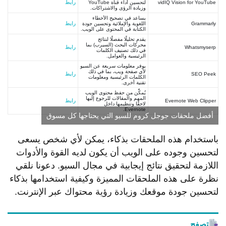
vidIQ Vision for YouTube
لتحسين أداء قناة YouTube
رابط
وزيادة الرؤى والاشتراكات.
يساعد في تصحيح الأخطاء
Grammarly
اللغوية والإملائية وتحسين جودة
رابط
الكتابة في المحتوى على الويب.
يقدم تحليلًا مفصلًا لنتائج
محركات البحث (السيرب) بما
Whatsmyserp
رابط
في ذلك تصنيف الكلمات
الرئيسية والعوامل.
يوفر معلومات سريعة عن السيو
لأي صفحة ويب، بما في ذلك
SEO Peek
رابط
الكلمات الرئيسية ومعلومات
تقنية أخرى.
يُمكِّن من حفظ محتوى الويب
المهم والمقالات للرجوع إليها
Evernote Web Clipper
رابط
لاحقًا وتنظيمها داخل
Evernote.
أفضل ملحقات جوجل كروم للسيو التي يحتاجها كل مسوق
باستخدام هذه الملحقات بذكاء، يمكن لأي شخص يسعى
لتحسين وجوده على الويب أن يكون لديه القوة والأدوات
اللازمة لتحقيق نتائج إيجابية في مجال السيو. دعونا نلقي
نظرة على هذه الملحقات المميزة وكيفية استخدامها بذكاء
لتحسين جودة موقعك وزيادة رؤية محتواك عبر الإنترنت.
تصفح