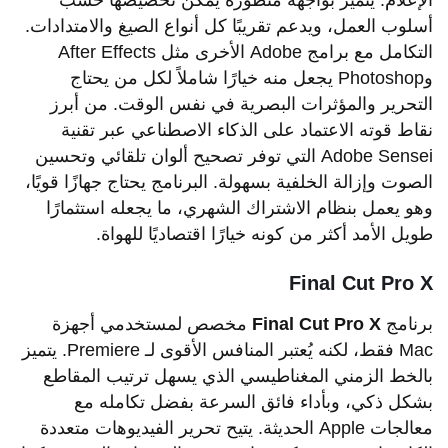
الإعلام. يتميز بواجهة متطورة يمكن تخصيصها حسب
أسلوب العمل، ويدعم تقريبًا كل أنواع الصيغ والامتدادات.
التكامل مع برامج Adobe الأخرى مثل After Effects
وPhotoshop يجعل منه خيارًا شاملاً لكل من يحتاج
التحرير والمؤثرات البصرية في نفس الوقت. من أبرز
نقاط قوته الاعتماد على الذكاء الاصطناعي عبر تقنية
Adobe Sensei التي توفر تصحيح ألوان تلقائي وتحسين
الصوت وإزالة الخلفية بسهولة. البرنامج يحتاج جهازًا قويًا،
وهو يعمل بنظام الاشتراك الشهري، ما يجعله استثمارًا
طويل الأمد أكثر من كونه خيارًا اقتصاديًا للهواة.
Final Cut Pro X
برنامج
Final Cut Pro X
مخصص لمستخدمي أجهزة
Mac فقط، لكنه يُعتبر المنافس الأقوى لـ Premiere. يتميز
بالخط الزمني المغناطيسي الذي يسهل ترتيب المقاطع
بشكل ذكي، وبأداء فائق السرعة بفضل تكامله مع
معالجات Apple الحديثة. يتيح تحرير الفيديوهات متعددة