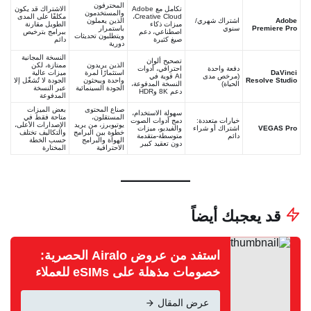
المحترفون
تكامل مع Adobe
الاشتراك قد يكون
والمستخدمون
Creative Cloud،
مكلفًا على المدى
Adobe
اشتراك شهري/
الذين يعملون
ميزات ذكاء
الطويل مقارنة
Premiere Pro
سنوي
باستمرار
اصطناعي، دعم
ببرامج بترخيص
ويتطلبون تحديثات
صيغ كثيرة
دائم
دورية
النسخة المجانية
تصحيح ألوان
الذين يريدون
ممتازة، لكن
دفعة واحدة
احترافي، أدوات
DaVinci
استثمارًا لمرة
ميزات عالية
(مرخص مدى
AI قوية في
Resolve Studio
واحدة ويبحثون
الجودة لا تُشغّل إلا
الحياة)
النسخة المدفوعة،
الجودة السينمائية
عبر النسخة
دعم 8K وHDR
المدفوعة
صناع المحتوى
بعض الميزات
سهولة الاستخدام،
المستقلون،
متاحة فقط في
خيارات متعددة:
دمج أدوات الصوت
يوتيوبرز، من يريد
الإصدارات الأعلى،
VEGAS Pro
اشتراك أو شراء
والفيديو، ميزات
خطوة بين البرامج
والتكاليف تختلف
دائم
متوسطة-متقدمة
الهواة والبرامج
حسب الخطة
دون تعقيد كبير
الاحترافية
المختارة
قد يعجبك أيضاً
استفد من عروض Airalo الحصرية:
خصومات مذهلة على eSIMs للعملاء
الجدد والحاليين
عرض المقال