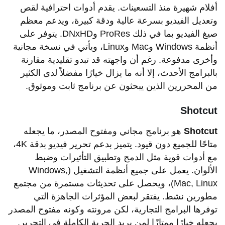
أفلام شهيرة منذ التسعينات. يقدم أدوات احترافية لقص
وتعديل الفيديو بسرعة عالية ودقة كبيرة، ويدعم معظم
صيغ الفيديو بما في ذلك ProRes وDNxHD. يتوفر على
أنظمة Windows وMac وLinux، ويأتي في نسخة مجانية
وأخرى مدفوعة. رغم أن واجهته قد تبدو تقليدية مقارنة
بالبرامج الأحدث، إلا أنه ما يزال خيارًا مفضلاً لدى الكثير
من المحررين الذين يبحثون عن برنامج ثابت وموثوق.
Shotcut
Shotcut
هو برنامج مجاني ومفتوح المصدر، ما يجعله
متاحًا للجميع دون قيود. يتميز بدعم تحرير فيديو بدقة 4K،
مع أدوات قوية مثل الدمج وتطبيق التأثيرات وضبط
الألوان. يعمل على جميع أنظمة التشغيل (Windows,
Mac, Linux)، ويحصل على تحديثات مستمرة من مجتمع
مطورين نشط. يفتقر لبعض المؤثرات الجاهزة التي
توفرها البرامج التجارية، لكن مرونته وكونه مفتوح المصدر
يجعله خيارًا ممتازًا لمن يريد الحرية الكاملة في التحرير.