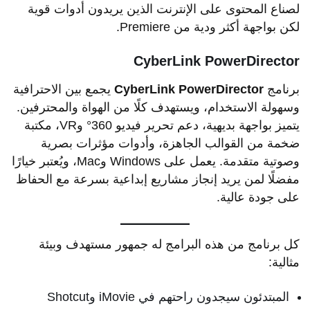
لصناع المحتوى على الإنترنت الذين يريدون أدوات قوية
لكن بواجهة أكثر ودية من Premiere.
CyberLink PowerDirector
برنامج
CyberLink PowerDirector
يجمع بين الاحترافية
وسهولة الاستخدام، ويستهدف كلًا من الهواة والمحترفين.
يتميز بواجهة بديهية، دعم تحرير فيديو 360° وVR، مكتبة
ضخمة من القوالب الجاهزة، وأدوات مؤثرات بصرية
وصوتية متقدمة. يعمل على Windows وMac، ويُعتبر خيارًا
مفضلًا لمن يريد إنجاز مشاريع إبداعية بسرعة مع الحفاظ
على جودة عالية.
كل برنامج من هذه البرامج له جمهور مستهدف وبيئة
مثالية:
المبتدئون سيجدون راحتهم في iMovie وShotcut