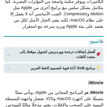
الكاميرات ويوفر مكتبة واسعة من المؤثرات البصرية. كما
يتكامل بشكل سلس مع برامج أخرى من Apple مثل
Motion وCompressor. العيب الأساسي أنه لا يعمل إلا
على نظام macOS، لكنه يبقى الخيار الأمثل لكل من
يعتمد على بيئة Apple ويريد سرعة مع استقرار.
تصفح
أفضل إضافات ترجمة ووردبريس لتحويل موقعك إلى
←
متعدد اللغات
←
برنامج Kelk: أداة قوية لتصميم الخط العربي
iMovie
iMovie
هو البرنامج المجاني من Apple، ويأتي مثبتًا
مسبقًا على أجهزة macOS وiOS. بفضل واجهته البسيطة
المبنية على السحب والإفلات، يعتبر مدخلًا مثاليًا للمبتدئين.