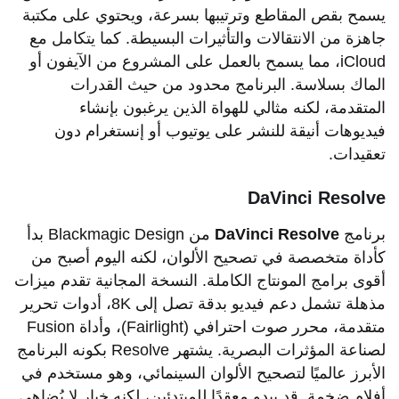
يسمح بقص المقاطع وترتيبها بسرعة، ويحتوي على مكتبة
جاهزة من الانتقالات والتأثيرات البسيطة. كما يتكامل مع
iCloud، مما يسمح بالعمل على المشروع من الآيفون أو
الماك بسلاسة. البرنامج محدود من حيث القدرات
المتقدمة، لكنه مثالي للهواة الذين يرغبون بإنشاء
فيديوهات أنيقة للنشر على يوتيوب أو إنستغرام دون
تعقيدات.
DaVinci Resolve
برنامج
DaVinci Resolve
من Blackmagic Design بدأ
كأداة متخصصة في تصحيح الألوان، لكنه اليوم أصبح من
أقوى برامج المونتاج الكاملة. النسخة المجانية تقدم ميزات
مذهلة تشمل دعم فيديو بدقة تصل إلى 8K، أدوات تحرير
متقدمة، محرر صوت احترافي (Fairlight)، وأداة Fusion
لصناعة المؤثرات البصرية. يشتهر Resolve بكونه البرنامج
الأبرز عالميًا لتصحيح الألوان السينمائي، وهو مستخدم في
أفلام ضخمة. قد يبدو معقدًا للمبتدئين، لكنه خيار لا يُضاهى