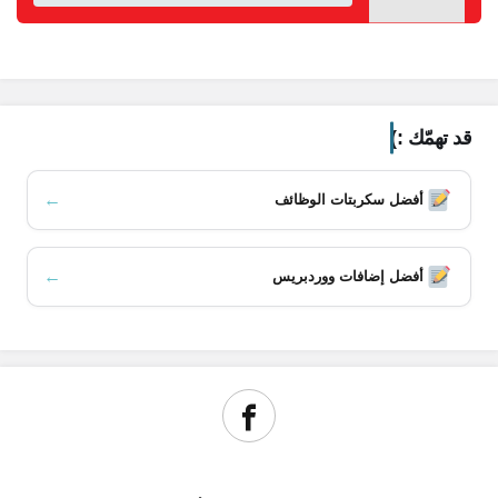
محتويات المقال
قد تهمّك :)
Adobe Premiere Pro
Final Cut Pro X
←
أفضل سكربتات الوظائف
iMovie
DaVinci Resolve
HitFilm Express
←
أفضل إضافات ووردبريس
Lightworks
Shotcut
Avid Media Composer
Vegas Pro
CyberLink PowerDirector
أسعار وروابط تحميل رسمية