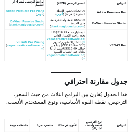
الرابط الرسمي للشراء أو
البرنامج
السعر الرسمي (2026)
التحميل
US$22.99/شهر للخطة
Adobe Premiere Pro Plans
Adobe Premiere Pro
السنوية (الفردية) (
أدوبي
)
(
أدوبي
)
US$295 دفعة واحدة (رخصة
DaVinci Resolve Studio
DaVinci Resolve Studio
مدى الحياة)
(
blackmagicdesign.com
)
)
blackmagicdesign.com
(
عدة خيارات: • US$219.99
دفعة واحدة للإصدار الدائم
vegascreativesoftware.co
(
m
) • اشتراك شهري/سنوي
VEGAS Pro Pricing
VEGAS Pro
(VEGAS Pro 365) يبدأ من
vegascreativesoftware.co
(
حوالي US$19.99/شهر أو ما
)
m
يعادله عند الحساب السنوي
vegascreativesoftware.co
(
)
m
جدول مقارنة احترافي
هذا الجدول يُقارن بين البرامج الثلاث من حيث السعر،
الترخيص، نقطة القوة الأساسية، ونوع المستخدم الأنسب:
نوع الترخيص
البرنامج
(دفعة واحدة /
الأقوى في ماذا؟
مناسب لمن؟
ملاحظات مهمة
اشتراك)